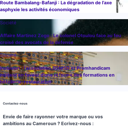
Route Bambalang-Bafanji : La dégradation de l’axe
asphyxie les activités économiques
Société
Affaire Martinez Zogo : Le colonel Otoulou face au feu
croisé des avocats de la défense
Société
Inclusion : l’association SOMSO et Promhandicam
militent en faveur d’une réforme des formations en
hôtellerie-restauration
Contactez-nous
Envie de faire rayonner votre marque ou vos
ambitions au Cameroun ? Ecrivez-nous :