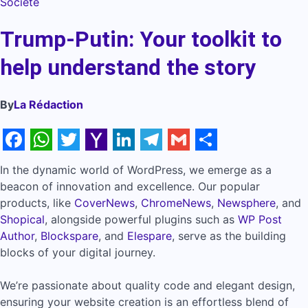
Société
Trump-Putin: Your toolkit to
help understand the story
By
La Rédaction
Facebook
WhatsApp
Twitter
Yahoo
LinkedIn
Telegram
Gmail
Share
In the dynamic world of WordPress, we emerge as a
Mail
beacon of innovation and excellence. Our popular
products, like
CoverNews
,
ChromeNews
,
Newsphere
, and
Shopical
, alongside powerful plugins such as
WP Post
Author
,
Blockspare
, and
Elespare
, serve as the building
blocks of your digital journey.
We’re passionate about quality code and elegant design,
ensuring your website creation is an effortless blend of