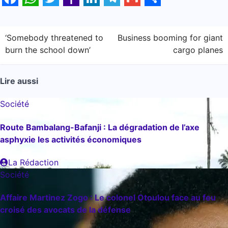
Facebook
WhatsApp
Twitter
Yahoo
LinkedIn
Telegram
Gmail
Share
Mail
Navigation
‘Somebody threatened to
Business booming for giant
burn the school down’
cargo planes
de
l’article
Lire aussi
Société
Route Bambalang-Bafanji : La dégradation de l’axe
asphyxie les activités économiques
La Rédaction
Société
Affaire Martinez Zogo : Le colonel Otoulou face au feu
croisé des avocats de la défense