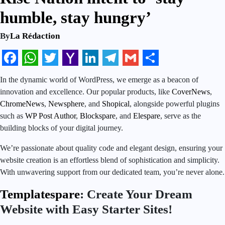
humble, stay hungry’
By
La Rédaction
Facebook
WhatsApp
Twitter
Yahoo
LinkedIn
Telegram
Gmail
Share
In the dynamic world of WordPress, we emerge as a beacon of
Mail
innovation and excellence. Our popular products, like
CoverNews
,
ChromeNews
,
Newsphere
, and
Shopical
, alongside powerful plugins
such as
WP Post Author
,
Blockspare
, and
Elespare
, serve as the
building blocks of your digital journey.
We’re passionate about quality code and elegant design, ensuring your
website creation is an effortless blend of sophistication and simplicity.
With unwavering support from our dedicated team, you’re never alone.
Templatespare
: Create Your Dream
Website with Easy Starter Sites!