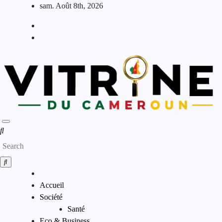
Skip
sam. Août 8th, 2026
to
content
Accueil
Société
Santé
Eco & Business