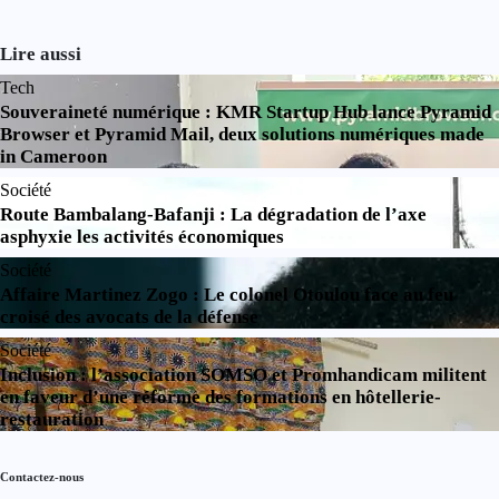
Lire aussi
Tech
Souveraineté numérique : KMR Startup Hub lance Pyramid
Browser et Pyramid Mail, deux solutions numériques made
in Cameroon
Société
Route Bambalang-Bafanji : La dégradation de l’axe
asphyxie les activités économiques
Société
Affaire Martinez Zogo : Le colonel Otoulou face au feu
croisé des avocats de la défense
Société
Inclusion : l’association SOMSO et Promhandicam militent
en faveur d’une réforme des formations en hôtellerie-
restauration
Contactez-nous