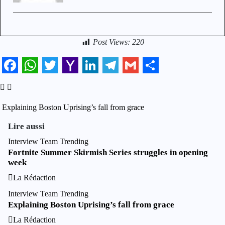
Post Views:
220
Facebook
WhatsApp
Twitter
Yahoo
LinkedIn
Telegram
Gmail
Share
Mail
Navigation
Explaining Boston Uprising’s fall from grace
de
Lire aussi
l’article
Interview
Team
Trending
Fortnite Summer Skirmish Series struggles in opening
week
La Rédaction
Interview
Team
Trending
Explaining Boston Uprising’s fall from grace
La Rédaction