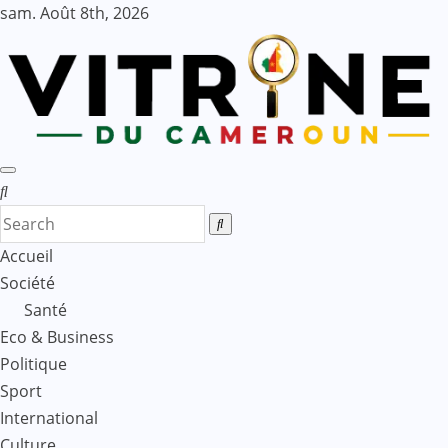
Skip
sam. Août 8th, 2026
to
content
Accueil
Société
Santé
Eco & Business
Politique
Sport
International
Culture