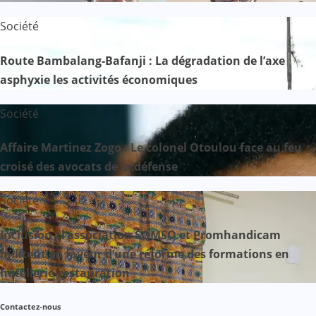
Société
Route Bambalang-Bafanji : La dégradation de l’axe
asphyxie les activités économiques
Société
Affaire Martinez Zogo : Le colonel Otoulou face au feu
croisé des avocats de la défense
Société
Inclusion : l’association SOMSO et Promhandicam
militent en faveur d’une réforme des formations en
hôtellerie-restauration
Contactez-nous