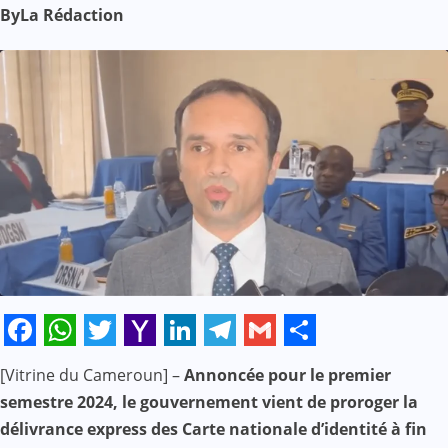
By
La Rédaction
Facebook
WhatsApp
Twitter
Yahoo
LinkedIn
Telegram
Gmail
Share
[Vitrine du Cameroun] –
Annoncée pour le premier
Mail
semestre 2024, le gouvernement vient de proroger la
délivrance express des Carte nationale d’identité à fin