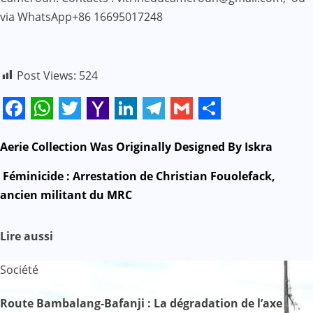
via WhatsApp+86 16695017248
Post Views:
524
Facebook
WhatsApp
Twitter
Yahoo
LinkedIn
Telegram
Gmail
Share
Mail
N
Aerie Collection Was Originally Designed By Iskra
a
Féminicide : Arrestation de Christian Fouolefack,
ancien militant du MRC
v
i
Lire aussi
g
Société
a
Route Bambalang-Bafanji : La dégradation de l’axe