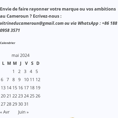
Envie de faire rayonner votre marque ou vos ambitions
au Cameroun ? Ecrivez-nous :
vitrineducameroun@gmail.com ou via WhatsApp : +86 188
0958 3571
Calendrier
mai 2024
L
M
M
J
V
S
D
1
2
3
4
5
6
7
8
9
10
11
12
13
14
15
16
17
18
19
20
21
22
23
24
25
26
27
28
29
30
31
« Avr
Juin »