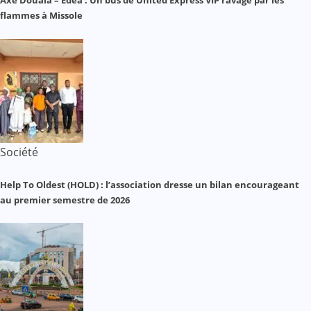
Axe Douala – Edéa : Un bus de United Express VIP ravagé par les
flammes à Missole
Société
Help To Oldest (HOLD) : l’association dresse un bilan encourageant
au premier semestre de 2026