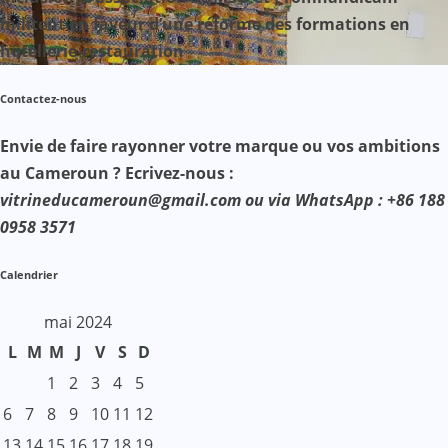
militent en faveur d’une réforme des formations en
hôtellerie-restauration
Contactez-nous
Envie de faire rayonner votre marque ou vos ambitions
au Cameroun ? Ecrivez-nous :
vitrineducameroun@gmail.com ou via WhatsApp : +86 188
0958 3571
Calendrier
mai 2024
L
M
M
J
V
S
D
1
2
3
4
5
6
7
8
9
10
11
12
13
14
15
16
17
18
19