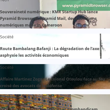
Souveraineté numérique : KMR Startup Hub lance
Pyramid Browser et Pyramid Mail, deux solutions
numériques made in Cameroon
Société
Route Bambalang-Bafanji : La dégradation de l’axe
asphyxie les activités économiques
Société
Affaire Martinez Zogo : Le colonel Otoulou face au feu
croisé des avocats de la défense
Société
Inclusion : l’association SOMSO et Promhandicam