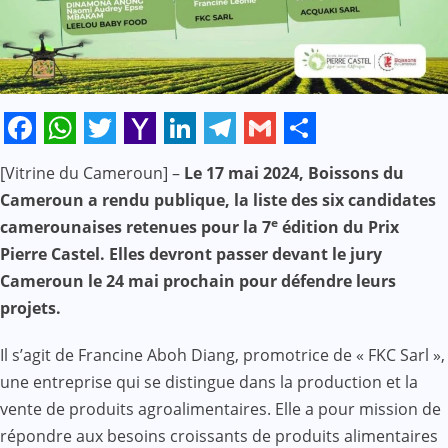
Facebook
WhatsApp
Twitter
Yahoo
LinkedIn
Telegram
Gmail
Share
[Vitrine du Cameroun] –
Le 17 mai 2024, Boissons du
Mail
Cameroun a rendu publique, la liste des six candidates
e
camerounaises retenues pour la 7
édition du Prix
Pierre Castel. Elles devront passer devant le jury
Cameroun le 24 mai prochain pour défendre leurs
projets.
Il s’agit de Francine Aboh Diang, promotrice de « FKC Sarl »,
une entreprise qui se distingue dans la production et la
vente de produits agroalimentaires. Elle a pour mission de
répondre aux besoins croissants de produits alimentaires