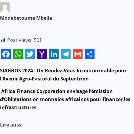
Monebetoume Mbelle
Post Views:
501
Facebook
WhatsApp
Twitter
Yahoo
LinkedIn
Telegram
Gmail
Share
Mail
N
SIAGROS 2024 : Un Rendez-Vous Incontournable pour
l’Avenir Agro-Pastoral du Septentrion
a
Africa Finance Corporation envisage l’émission
v
d’Obligations en monnaies africaines pour financer les
Infrastructures
i
g
Lire aussi