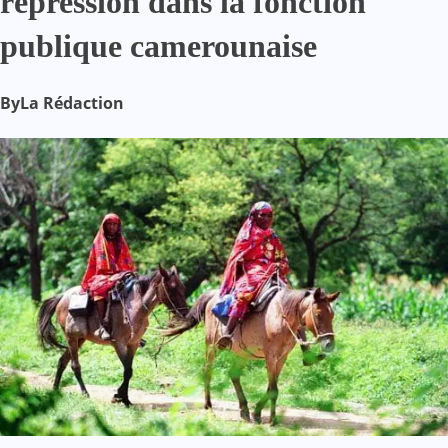
répression dans la fonction
publique camerounaise
By
La Rédaction