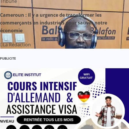
Tribune
’
Cameroun : Il y a urgence de transformer les
a
commerçants en industriels pour sauver notre
économie
r
La Rédaction
t
i
PUBLICITE
c
l
e