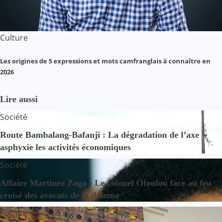
Culture
Les origines de 5 expressions et mots camfranglais à connaître en
2026
Lire aussi
Société
Route Bambalang-Bafanji : La dégradation de l’axe
asphyxie les activités économiques
Société
Affaire Martinez Zogo : Le colonel Otoulou face au feu
croisé des avocats de la défense
Société