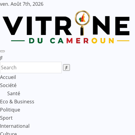
Skip
ven. Août 7th, 2026
to
content
Accueil
Société
Santé
Eco & Business
Politique
Sport
International
Culture