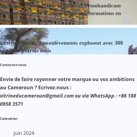
Inclusion : l’association SOMSO et Promhandicam
militent en faveur d’une réforme des formations en
hôtellerie-restauration
Société
Extrême-Nord : Les enlèvements explosent avec 308
victimes en trois mois
Contactez-nous
Envie de faire rayonner votre marque ou vos ambitions
au Cameroun ? Ecrivez-nous :
vitrineducameroun@gmail.com ou via WhatsApp : +86 188
0958 3571
Calendrier
juin 2024