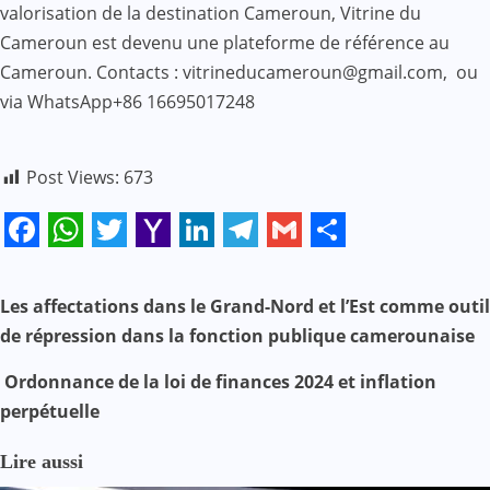
valorisation de la destination Cameroun, Vitrine du
Cameroun est devenu une plateforme de référence au
Cameroun. Contacts : vitrineducameroun@gmail.com, ou
via WhatsApp+86 16695017248
Post Views:
673
Facebook
WhatsApp
Twitter
Yahoo
LinkedIn
Telegram
Gmail
Share
Mail
N
Les affectations dans le Grand-Nord et l’Est comme outil
de répression dans la fonction publique camerounaise
a
Ordonnance de la loi de finances 2024 et inflation
v
perpétuelle
i
Lire aussi
g