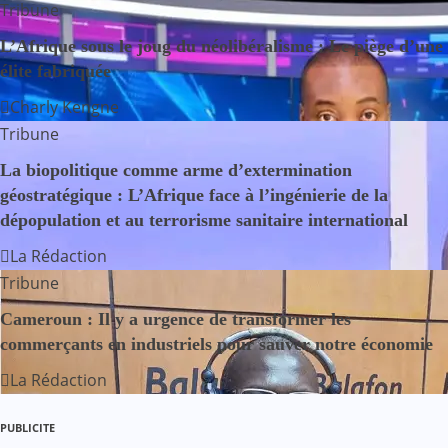
Tribune
a
L’Afrique sous le joug du néolibéralisme : Le piège d’une
t
élite fabriquée
Charly Kengne
i
Tribune
o
La biopolitique comme arme d’extermination
n
géostratégique : L’Afrique face à l’ingénierie de la
dépopulation et au terrorisme sanitaire international
d
La Rédaction
e
Tribune
Cameroun : Il y a urgence de transformer les
l
commerçants en industriels pour sauver notre économie
’
La Rédaction
a
PUBLICITE