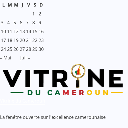
L
M
M
J
V
S
D
1
2
3
4
5
6
7
8
9
10
11
12
13
14
15
16
17
18
19
20
21
22
23
24
25
26
27
28
29
30
« Mai
Juil »
Vitrine du Cameroun
La fenêtre ouverte sur l'excellence camerounaise