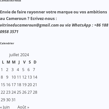
Contactez-nous
Envie de faire rayonner votre marque ou vos ambitions
au Cameroun ? Ecrivez-nous :
vitrineducameroun@gmail.com ou via WhatsApp : +86 188
0958 3571
Calendrier
juillet 2024
L
M
M
J
V
S
D
1
2
3
4
5
6
7
8
9
10
11
12
13
14
15
16
17
18
19
20
21
22
23
24
25
26
27
28
29
30
31
« Juin
Août »