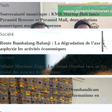
Tech
Souveraineté numérique : KMR Startup Hub lance
Pyramid Browser et Pyramid Mail, deux solutions
numériques made in Cameroon
Société
Route Bambalang-Bafanji : La dégradation de l’axe
asphyxie les activités économiques
Société
Affaire Martinez Zogo : Le colonel Otoulou face au feu
croisé des avocats de la défense
Société
Inclusion : l’association SOMSO et Promhandicam
militent en faveur d’une réforme des formations en
hôtellerie-restauration