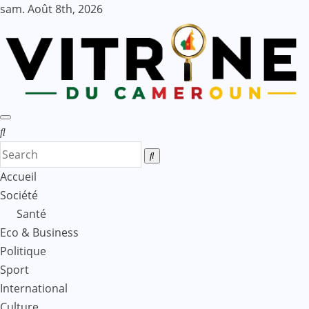
Skip
sam. Août 8th, 2026
to
content
Accueil
Société
Santé
Eco & Business
Politique
Sport
International
Culture