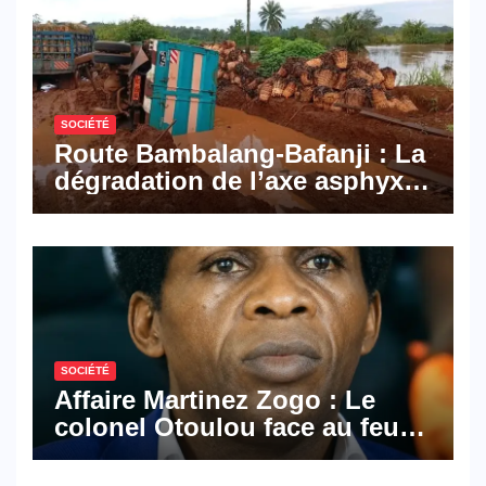
numériques made in
Cameroon
SOCIÉTÉ
Route Bambalang-Bafanji : La
dégradation de l’axe asphyxie
les activités économiques
SOCIÉTÉ
Affaire Martinez Zogo : Le
colonel Otoulou face au feu
croisé des avocats de la
défense