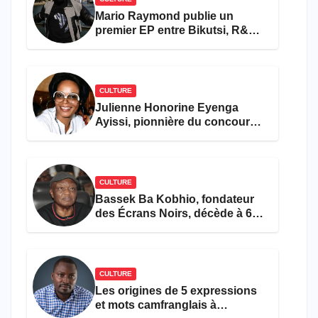
Mario Raymond publie un
premier EP entre Bikutsi, R&B
et pop française
CULTURE
Julienne Honorine Eyenga
Ayissi, pionnière du concours
Miss Cameroun, est décédée
CULTURE
Bassek Ba Kobhio, fondateur
des Écrans Noirs, décède à 69
ans
CULTURE
Les origines de 5 expressions
et mots camfranglais à