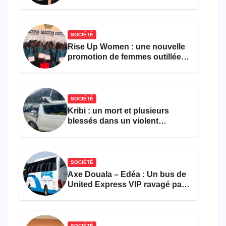
parvient toujours pas à achever
le comptage de la population
SOCIÉTÉ
Rise Up Women : une nouvelle
promotion de femmes outillées
pour l’emploi et
l’entrepreneuriat
SOCIÉTÉ
Kribi : un mort et plusieurs
blessés dans un violent
accident près du port
SOCIÉTÉ
Axe Douala – Edéa : Un bus de
United Express VIP ravagé par
les flammes à Missole
SOCIÉTÉ