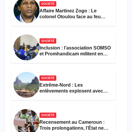
SOCIÉTÉ
Affaire Martinez Zogo : Le
colonel Otoulou face au feu
croisé des avocats de la
défense
SOCIÉTÉ
Inclusion : l’association SOMSO
et Promhandicam militent en
faveur d’une réforme des
formations en hôtellerie-
restauration
SOCIÉTÉ
Extrême-Nord : Les
enlèvements explosent avec
308 victimes en trois mois
SOCIÉTÉ
Recensement au Cameroun :
Trois prolongations, l’État ne