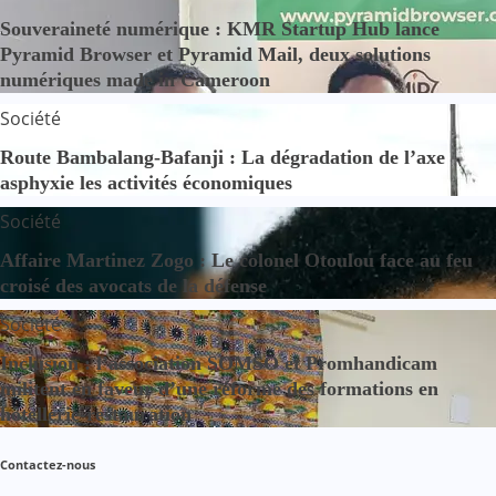
Souveraineté numérique : KMR Startup Hub lance
Pyramid Browser et Pyramid Mail, deux solutions
numériques made in Cameroon
Société
Route Bambalang-Bafanji : La dégradation de l’axe
asphyxie les activités économiques
Société
Affaire Martinez Zogo : Le colonel Otoulou face au feu
croisé des avocats de la défense
Société
Inclusion : l’association SOMSO et Promhandicam
militent en faveur d’une réforme des formations en
hôtellerie-restauration
Contactez-nous