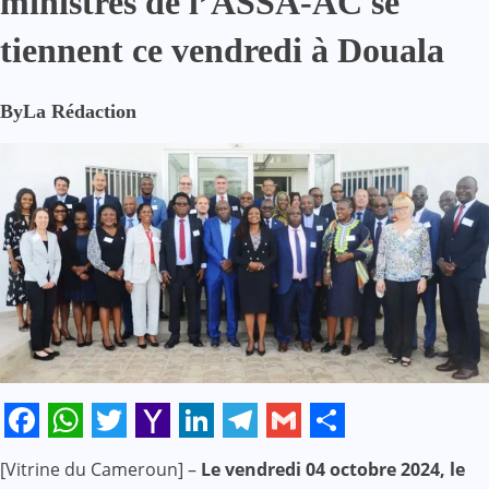
ministres de l’ASSA-AC se
tiennent ce vendredi à Douala
By
La Rédaction
Facebook
WhatsApp
Twitter
Yahoo
LinkedIn
Telegram
Gmail
Share
[Vitrine du Cameroun] –
Le vendredi 04 octobre 2024, le