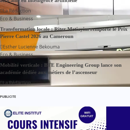
africaine en intelligence artificielle
o
La Rédaction
Eco & Business
n
Transformation locale : Riter Metiayim remporte le Prix
d
Pierre Castel 2026 au Cameroun
e
Esther Lucienne Bekouma
Eco & Business
l
Mobilité verticale : BTE Engineering Group lance son
’
académie dédiée aux métiers de l’ascenseur
a
La Rédaction
r
PUBLICITE
t
i