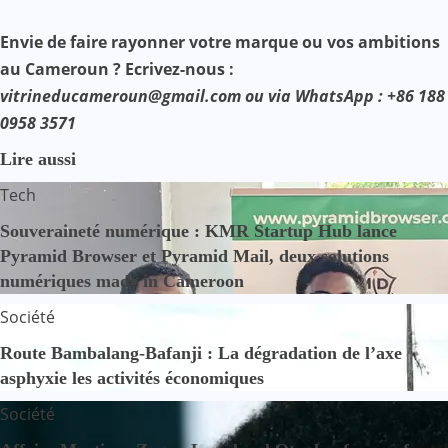
Envie de faire rayonner votre marque ou vos ambitions
au Cameroun ? Ecrivez-nous :
vitrineducameroun@gmail.com ou via WhatsApp : +86 188
0958 3571
Lire aussi
Tech
Souveraineté numérique : KMR Startup Hub lance
Pyramid Browser et Pyramid Mail, deux solutions
numériques made in Cameroon
Société
Route Bambalang-Bafanji : La dégradation de l’axe
asphyxie les activités économiques
Société