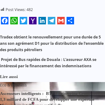
Post Views:
482
Facebook
WhatsApp
Twitter
Yahoo
LinkedIn
Telegram
Gmail
Share
Mail
N
Tradex obtient le renouvellement pour une durée de 5
ans son agrément D1 pour la distribution de l’ensemble
a
des produits pétroliers
v
Projet de Bus rapides de Douala : L’assureur AXA se
i
intéressé par le financement des indemnisations
g
Lire aussi
a
Eco & Business
t
Ascenseurs intelligents : BTE Engineering Group investit
1,3 milliard de FCFA pour développer une expertise
i