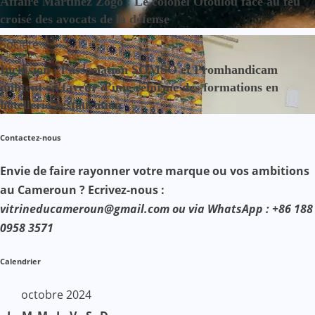
Affaire Martinez Zogo : Le colonel Otoulou face au feu
croisé des avocats de la défense
Société
Inclusion : l’association SOMSO et Promhandicam
militent en faveur d’une réforme des formations en
hôtellerie-restauration
Contactez-nous
Envie de faire rayonner votre marque ou vos ambitions
au Cameroun ? Ecrivez-nous :
vitrineducameroun@gmail.com ou via WhatsApp : +86 188
0958 3571
Calendrier
octobre 2024