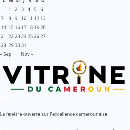
L
M
M
J
V
S
D
1
2
3
4
5
6
7
8
9
10
11
12
13
14
15
16
17
18
19
20
21
22
23
24
25
26
27
28
29
30
31
« Sep
Nov »
Vitrine du Cameroun
La fenêtre ouverte sur l'excellence camerounaise