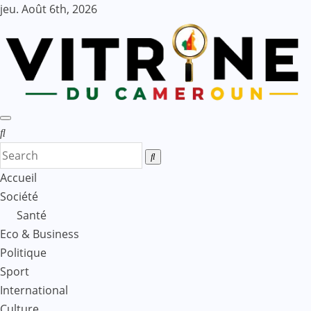
Skip
jeu. Août 6th, 2026
to
content
Accueil
Société
Santé
Eco & Business
Politique
Sport
International
Culture