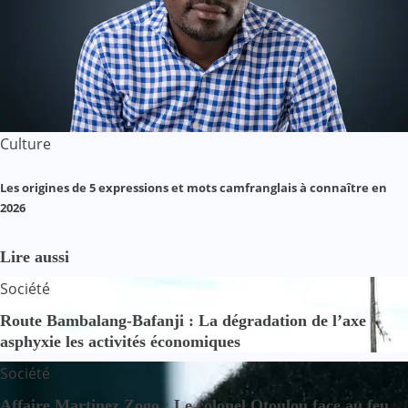
Culture
Les origines de 5 expressions et mots camfranglais à connaître en
2026
Lire aussi
Société
Route Bambalang-Bafanji : La dégradation de l’axe
asphyxie les activités économiques
Société
Affaire Martinez Zogo : Le colonel Otoulou face au feu