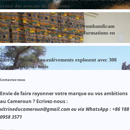
croisé des avocats de la défense
Société
Inclusion : l’association SOMSO et Promhandicam
militent en faveur d’une réforme des formations en
hôtellerie-restauration
Société
Extrême-Nord : Les enlèvements explosent avec 308
victimes en trois mois
Contactez-nous
Envie de faire rayonner votre marque ou vos ambitions
au Cameroun ? Ecrivez-nous :
vitrineducameroun@gmail.com ou via WhatsApp : +86 188
0958 3571