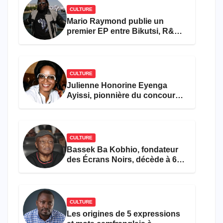
CULTURE
Mario Raymond publie un
premier EP entre Bikutsi, R&B
et pop française
CULTURE
Julienne Honorine Eyenga
Ayissi, pionnière du concours
Miss Cameroun, est décédée
CULTURE
Bassek Ba Kobhio, fondateur
des Écrans Noirs, décède à 69
ans
CULTURE
Les origines de 5 expressions