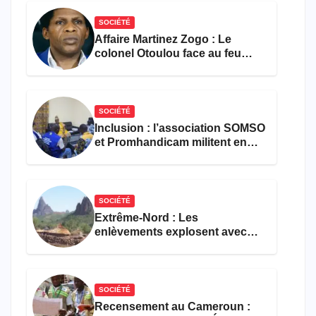
SOCIÉTÉ
Affaire Martinez Zogo : Le
colonel Otoulou face au feu
croisé des avocats de la
défense
SOCIÉTÉ
Inclusion : l’association SOMSO
et Promhandicam militent en
faveur d’une réforme des
formations en hôtellerie-
restauration
SOCIÉTÉ
Extrême-Nord : Les
enlèvements explosent avec
308 victimes en trois mois
SOCIÉTÉ
Recensement au Cameroun :