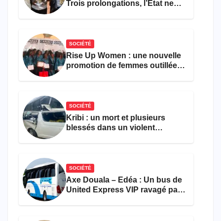
Trois prolongations, l’État ne
parvient toujours pas à achever
le comptage de la population
SOCIÉTÉ
Rise Up Women : une nouvelle
promotion de femmes outillées
pour l’emploi et
l’entrepreneuriat
SOCIÉTÉ
Kribi : un mort et plusieurs
blessés dans un violent
accident près du port
SOCIÉTÉ
Axe Douala – Edéa : Un bus de
United Express VIP ravagé par
les flammes à Missole