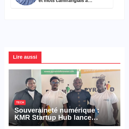
et mots camfranglais à
connaître en 2026
Lire aussi
TECH
Souveraineté numérique :
KMR Startup Hub lance
Pyramid Browser et Pyramid