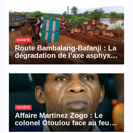
Mail, deux solutions
numériques made in
Cameroon
SOCIÉTÉ
Route Bambalang-Bafanji : La
dégradation de l’axe asphyxie
les activités économiques
SOCIÉTÉ
Affaire Martinez Zogo : Le
colonel Otoulou face au feu
croisé des avocats de la