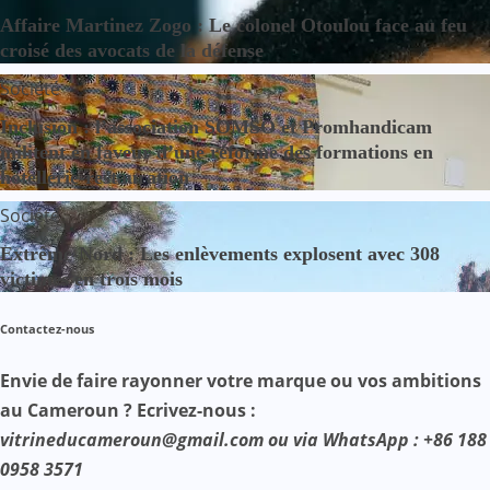
Affaire Martinez Zogo : Le colonel Otoulou face au feu
croisé des avocats de la défense
Société
Inclusion : l’association SOMSO et Promhandicam
militent en faveur d’une réforme des formations en
hôtellerie-restauration
Société
Extrême-Nord : Les enlèvements explosent avec 308
victimes en trois mois
Contactez-nous
Envie de faire rayonner votre marque ou vos ambitions
au Cameroun ? Ecrivez-nous :
vitrineducameroun@gmail.com ou via WhatsApp : +86 188
0958 3571