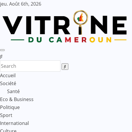
Skip
jeu. Août 6th, 2026
to
content
Accueil
Société
Santé
Eco & Business
Politique
Sport
International
Culture