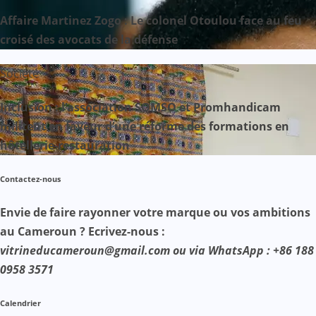
Affaire Martinez Zogo : Le colonel Otoulou face au feu
croisé des avocats de la défense
Société
Inclusion : l’association SOMSO et Promhandicam
militent en faveur d’une réforme des formations en
hôtellerie-restauration
Contactez-nous
Envie de faire rayonner votre marque ou vos ambitions
au Cameroun ? Ecrivez-nous :
vitrineducameroun@gmail.com ou via WhatsApp : +86 188
0958 3571
Calendrier