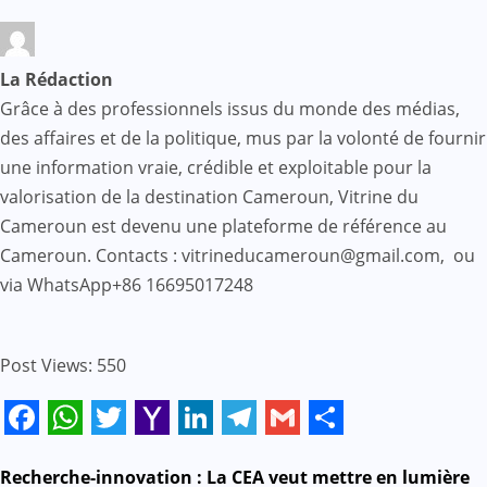
La Rédaction
Grâce à des professionnels issus du monde des médias,
des affaires et de la politique, mus par la volonté de fournir
une information vraie, crédible et exploitable pour la
valorisation de la destination Cameroun, Vitrine du
Cameroun est devenu une plateforme de référence au
Cameroun. Contacts : vitrineducameroun@gmail.com, ou
via WhatsApp+86 16695017248
Post Views:
550
Facebook
WhatsApp
Twitter
Yahoo
LinkedIn
Telegram
Gmail
Share
Mail
Navigation
Recherche-innovation : La CEA veut mettre en lumière