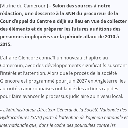
Facebook
WhatsApp
Twitter
Yahoo
LinkedIn
Telegram
Gmail
Share
[Vitrine du Cameroun] –
Selon des sources à notre
Mail
rédaction, une descente à la SNH du procureur de la
Cour d’appel du Centre a déjà eu lieu en vue de collecter
des éléments et de préparer les futures auditions des
personnes impliquées sur la période allant de 2010 à
2015.
L’affaire Glencore connaît un nouveau chapitre au
Cameroun, avec des développements significatifs suscitant
l’intérêt et l’attention. Alors que le procès de la société
Glencore est programmé pour juin 2027 en Angleterre, les
autorités camerounaises ont lancé des actions rapides
pour faire avancer le processus judiciaire au niveau local.
« L’Administrateur Directeur Général de la Société Nationale des
Hydrocarbures (SNH) porte à l’attention de l’opinion nationale et
internationale que, dans le cadre des poursuites contre les