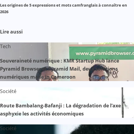
Les origines de 5 expressions et mots camfranglais à connaître en
2026
Lire aussi
Tech
Souveraineté numérique : KMR Startup Hub lance
Pyramid Browser et Pyramid Mail, deux solutions
numériques made in Cameroon
Société
Route Bambalang-Bafanji : La dégradation de l’axe
asphyxie les activités économiques
Société