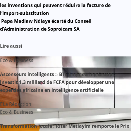
les inventions qui peuvent réduire la facture de
de
l’import-substitution
Papa Madiaw Ndiaye écarté du Conseil
l’article
d’Administration de Soproicam SA
Lire aussi
Eco & Business
Ascenseurs intelligents : BTE Engineering Group
investit 1,3 milliard de FCFA pour développer une
expertise africaine en intelligence artificielle
La Rédaction
Eco & Business
Transformation locale : Riter Metiayim remporte le Prix