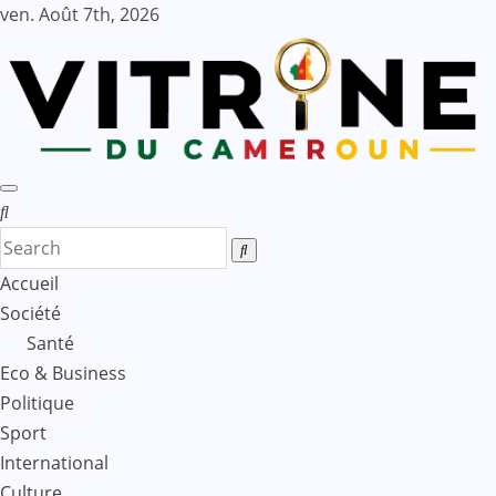
Skip
ven. Août 7th, 2026
to
content
Accueil
Société
Santé
Eco & Business
Politique
Sport
International
Culture