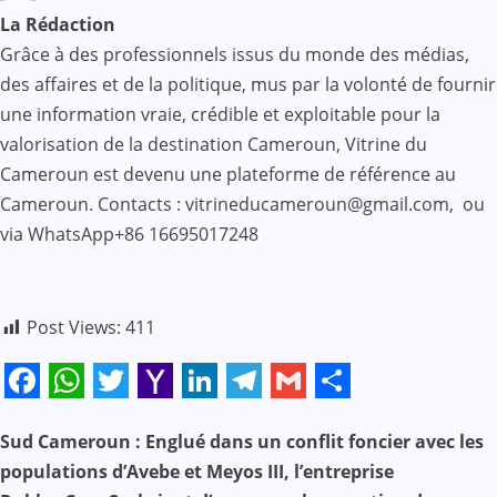
La Rédaction
Grâce à des professionnels issus du monde des médias,
des affaires et de la politique, mus par la volonté de fournir
une information vraie, crédible et exploitable pour la
valorisation de la destination Cameroun, Vitrine du
Cameroun est devenu une plateforme de référence au
Cameroun. Contacts : vitrineducameroun@gmail.com, ou
via WhatsApp+86 16695017248
Post Views:
411
Facebook
WhatsApp
Twitter
Yahoo
LinkedIn
Telegram
Gmail
Share
Mail
Sud Cameroun : Englué dans un conflit foncier avec les
N
populations d’Avebe et Meyos III, l’entreprise
a