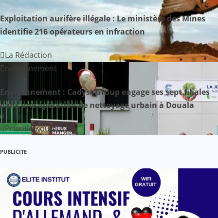
l
Exploitation aurifère illégale : Le ministère des Mines
’
identifie 216 opérateurs en infraction
a
La Rédaction
r
Environnement
t
Environnement : Cadyst Group engage ses sept filiales
dans une opération de nettoyage urbain à Douala
i
c
Priscille Koumi
l
PUBLICITE
e