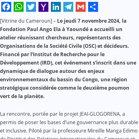
Facebook
WhatsApp
Twitter
Yahoo
LinkedIn
Telegram
Gmail
Share
[Vitrine du Cameroun] –
Le jeudi 7 novembre 2024, la
Mail
Fondation Paul Ango Ela à Yaoundé a accueilli un
atelier réunissant chercheurs, représentants des
Organisations de la Société Civile (OSC) et décideurs.
Financé par l’Institut de Recherche pour le
Développement (IRD), cet événement s’inscrit dans une
dynamique de dialogue autour des enjeux
environnementaux du bassin du Congo, une région
stratégique considérée comme le deuxième poumon
vert de la planète.
La rencontre, portée par le projet JEAI-GLOGORENA, a
permis de poser les bases d’une gouvernance plus durable
et inclusive. Piloté par la professeure Mireille Manga Edimo