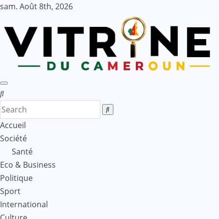
Skip
sam. Août 8th, 2026
to
content
Accueil
Société
Santé
Eco & Business
Politique
Sport
International
Culture