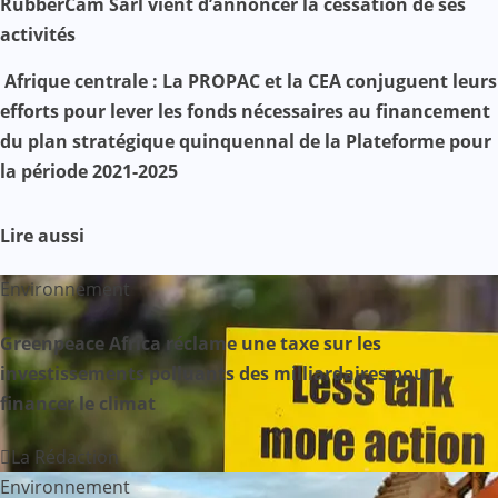
RubberCam Sarl vient d’annoncer la cessation de ses
activités
v
Afrique centrale : La PROPAC et la CEA conjuguent leurs
i
efforts pour lever les fonds nécessaires au financement
g
du plan stratégique quinquennal de la Plateforme pour
la période 2021-2025
a
t
Lire aussi
i
Environnement
o
Greenpeace Africa réclame une taxe sur les
n
investissements polluants des milliardaires pour
financer le climat
d
La Rédaction
e
Environnement