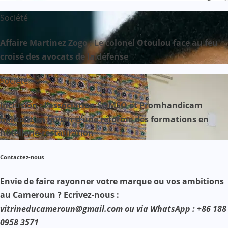
Société
Affaire Martinez Zogo : Le colonel Otoulou face au feu
croisé des avocats de la défense
Société
Inclusion : l’association SOMSO et Promhandicam
militent en faveur d’une réforme des formations en
hôtellerie-restauration
Contactez-nous
Envie de faire rayonner votre marque ou vos ambitions
au Cameroun ? Ecrivez-nous :
vitrineducameroun@gmail.com ou via WhatsApp : +86 188
0958 3571