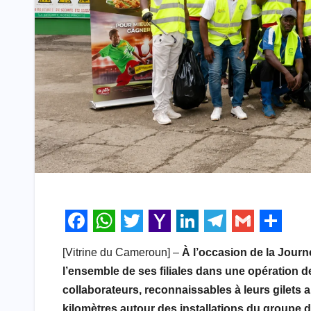
F
W
T
Y
L
T
G
S
[Vitrine du Cameroun] –
À l’occasion de la Jour
a
h
w
a
i
e
m
h
l’ensemble de ses filiales dans une opération d
c
a
i
h
n
l
a
a
collaborateurs, reconnaissables à leurs gilets 
e
t
t
o
k
e
i
r
kilomètres autour des installations du groupe 