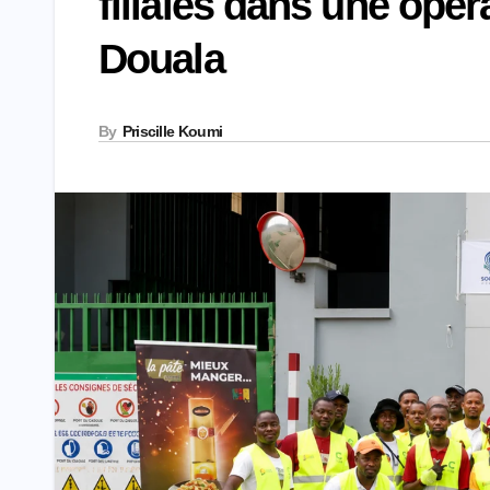
filiales dans une opér
Douala
By
Priscille Koumi