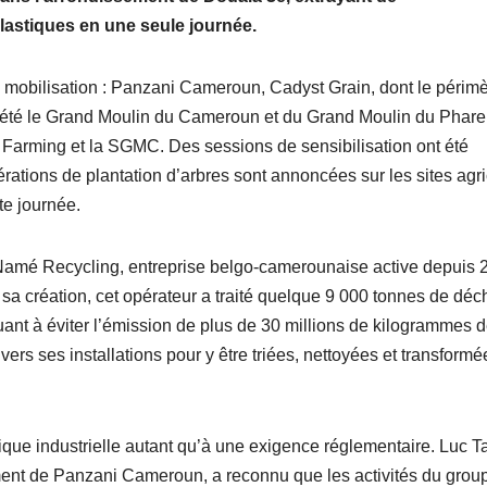
lastiques en une seule journée.
la mobilisation : Panzani Cameroun, Cadyst Grain, dont le périmè
ociété le Grand Moulin du Cameroun et du Grand Moulin du Phare
Farming et la SGMC. Des sessions de sensibilisation ont été
érations de plantation d’arbres sont annoncées sur les sites agr
te journée.
c Namé Recycling, entreprise belgo-camerounaise active depuis 
 sa création, cet opérateur a traité quelque 9 000 tonnes de déc
buant à éviter l’émission de plus de 30 millions de kilogrammes 
rs ses installations pour y être triées, nettoyées et transformé
ue industrielle autant qu’à une exigence réglementaire. Luc T
ment de Panzani Cameroun, a reconnu que les activités du grou