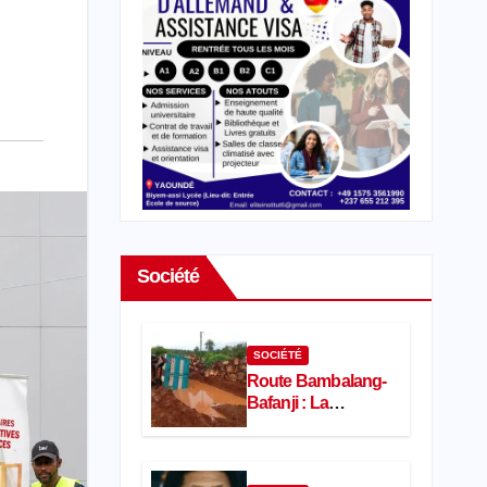
Société
SOCIÉTÉ
Route Bambalang-
Bafanji : La
dégradation de
l’axe asphyxie les
activités