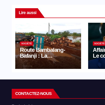
Lire aussi
SOCIÉTÉ
SOCIÉTÉ
Route Bambalang-
Affai
Bafanji : La
Le c
dégradation de l’axe
face 
asphyxie les activités
avoc
économiques
CONTACTEZ-NOUS