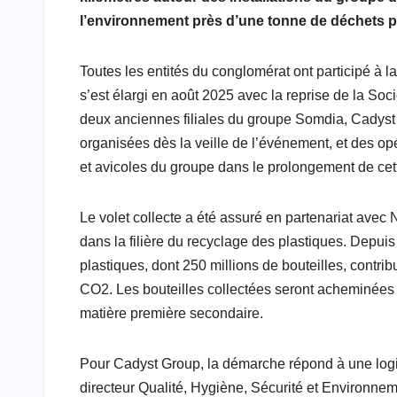
b
s
t
o
e
g
l
e
l’environnement près d’une tonne de déchets p
o
A
e
M
d
r
Toutes les entités du conglomérat ont participé à 
o
p
r
a
I
a
s’est élargi en août 2025 avec la reprise de la S
k
p
i
n
m
deux anciennes filiales du groupe Somdia, Cadyst 
l
organisées dès la veille de l’événement, et des op
et avicoles du groupe dans le prolongement de cet
Le volet collecte a été assuré en partenariat ave
dans la filière du recyclage des plastiques. Depuis
plastiques, dont 250 millions de bouteilles, contri
CO2. Les bouteilles collectées seront acheminées ve
matière première secondaire.
Pour Cadyst Group, la démarche répond à une logiq
directeur Qualité, Hygiène, Sécurité et Environne