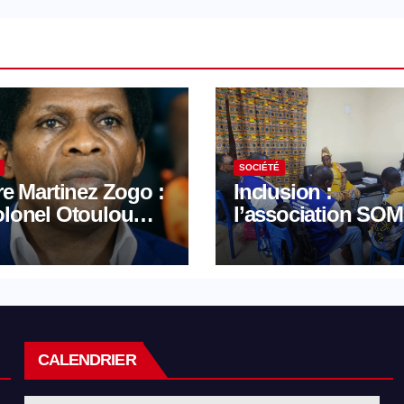
SOCIÉTÉ
re Martinez Zogo :
Inclusion :
olonel Otoulou
l’association SO
au feu croisé des
et Promhandicam
ats de la défense
militent en faveur
d’une réforme des
formations en
hôtellerie-restaura
CALENDRIER