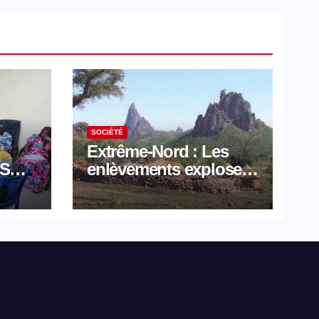
SOCIÉTÉ
Extrême-Nord : Les
MSO
enlèvements explosent
avec 308 victimes en
trois mois
tion