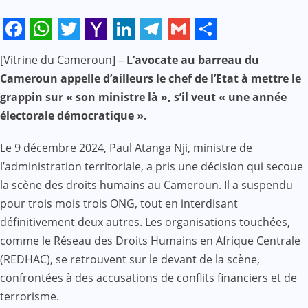
Facebook
WhatsApp
Twitter
Yahoo
LinkedIn
Telegram
Gmail
Share
[Vitrine du Cameroun] –
L’avocate au barreau du
Mail
Cameroun appelle d’ailleurs le chef de l’Etat à mettre le
grappin sur « son ministre là », s’il veut « une année
électorale démocratique ».
Le 9 décembre 2024, Paul Atanga Nji, ministre de
l’administration territoriale, a pris une décision qui secoue
la scène des droits humains au Cameroun. Il a suspendu
pour trois mois trois ONG, tout en interdisant
définitivement deux autres. Les organisations touchées,
comme le Réseau des Droits Humains en Afrique Centrale
(REDHAC), se retrouvent sur le devant de la scène,
confrontées à des accusations de conflits financiers et de
terrorisme.