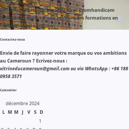
Inclusion : l’association SOMSO et Promhandicam
militent en faveur d’une réforme des formations en
hôtellerie-restauration
Contactez-nous
Envie de faire rayonner votre marque ou vos ambitions
au Cameroun ? Ecrivez-nous :
vitrineducameroun@gmail.com ou via WhatsApp : +86 188
0958 3571
Calendrier
décembre 2024
L
M
M
J
V
S
D
1