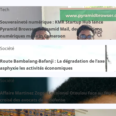
Tech
Souveraineté numérique : KMR Startup Hub lance
Pyramid Browser et Pyramid Mail, deux solutions
numériques made in Cameroon
Société
Route Bambalang-Bafanji : La dégradation de l’axe
asphyxie les activités économiques
Société
Affaire Martinez Zogo : Le colonel Otoulou face au feu
croisé des avocats de la défense
Société