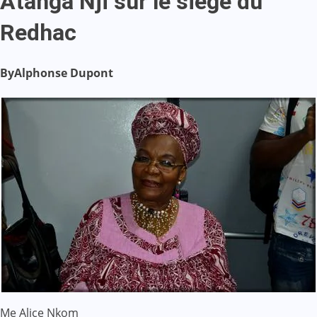
Atanga Nji sur le siège du
Redhac
By
Alphonse Dupont
Me Alice Nkom