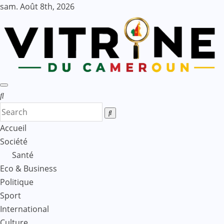
Skip
sam. Août 8th, 2026
to
content
Accueil
Société
Santé
Eco & Business
Politique
Sport
International
Culture