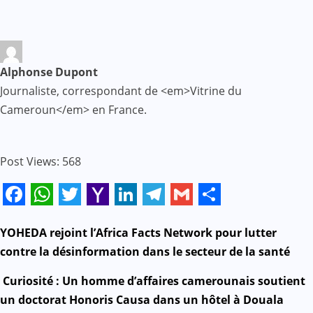
Alphonse Dupont
Journaliste, correspondant de <em>Vitrine du
Cameroun</em> en France.
Post Views:
568
Facebook
WhatsApp
Twitter
Yahoo
LinkedIn
Telegram
Gmail
Share
Mail
N
YOHEDA rejoint l’Africa Facts Network pour lutter
contre la désinformation dans le secteur de la santé
a
Curiosité : Un homme d’affaires camerounais soutient
v
un doctorat Honoris Causa dans un hôtel à Douala