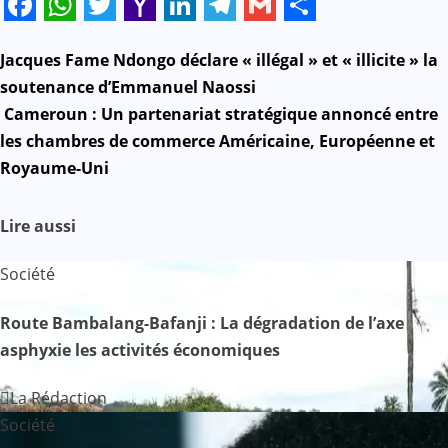
Facebook
WhatsApp
Twitter
Yahoo
LinkedIn
Telegram
Gmail
Share
Mail
N
Jacques Fame Ndongo déclare « illégal » et « illicite » la
soutenance d’Emmanuel Naossi
a
Cameroun : Un partenariat stratégique annoncé entre
les chambres de commerce Américaine, Européenne et
v
Royaume-Uni
i
Lire aussi
g
a
Société
t
Route Bambalang-Bafanji : La dégradation de l’axe
asphyxie les activités économiques
i
o
La Rédaction
Société
n