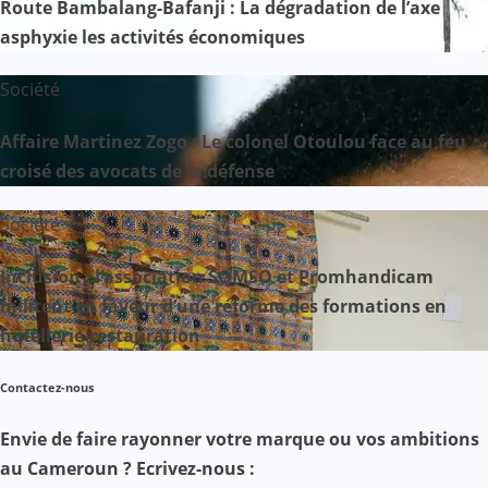
Route Bambalang-Bafanji : La dégradation de l’axe
asphyxie les activités économiques
Société
Affaire Martinez Zogo : Le colonel Otoulou face au feu
croisé des avocats de la défense
Société
Inclusion : l’association SOMSO et Promhandicam
militent en faveur d’une réforme des formations en
hôtellerie-restauration
Contactez-nous
Envie de faire rayonner votre marque ou vos ambitions
au Cameroun ? Ecrivez-nous :