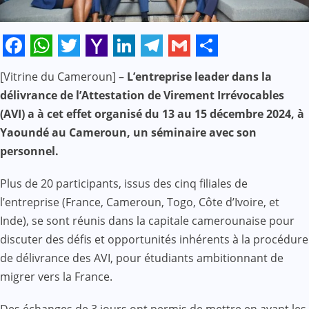
Facebook
WhatsApp
Twitter
Yahoo
LinkedIn
Telegram
Gmail
Share
[Vitrine du Cameroun] –
L’entreprise leader dans la
Mail
délivrance de l’Attestation de Virement Irrévocables
(AVI) a à cet effet organisé du 13 au 15 décembre 2024, à
Yaoundé au Cameroun, un séminaire avec son
personnel.
Plus de 20 participants, issus des cinq filiales de
l’entreprise (France, Cameroun, Togo, Côte d’Ivoire, et
Inde), se sont réunis dans la capitale camerounaise pour
discuter des défis et opportunités inhérents à la procédure
de délivrance des AVI, pour étudiants ambitionnant de
migrer vers la France.