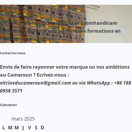
Société
Inclusion : l’association SOMSO et Promhandicam
militent en faveur d’une réforme des formations en
hôtellerie-restauration
Contactez-nous
Envie de faire rayonner votre marque ou vos ambitions
au Cameroun ? Ecrivez-nous :
vitrineducameroun@gmail.com ou via WhatsApp : +86 188
0958 3571
Calendrier
mars 2025
L
M
M
J
V
S
D