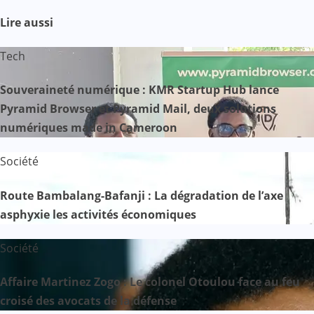
Lire aussi
Tech
Souveraineté numérique : KMR Startup Hub lance
Pyramid Browser et Pyramid Mail, deux solutions
numériques made in Cameroon
Société
Route Bambalang-Bafanji : La dégradation de l’axe
asphyxie les activités économiques
Société
Affaire Martinez Zogo : Le colonel Otoulou face au feu
croisé des avocats de la défense