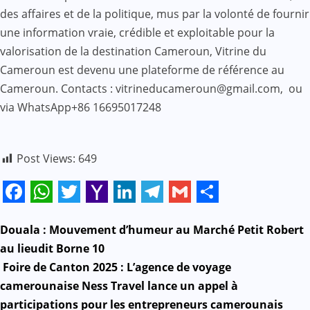
des affaires et de la politique, mus par la volonté de fournir
une information vraie, crédible et exploitable pour la
valorisation de la destination Cameroun, Vitrine du
Cameroun est devenu une plateforme de référence au
Cameroun. Contacts : vitrineducameroun@gmail.com, ou
via WhatsApp+86 16695017248
Post Views:
649
Facebook
WhatsApp
Twitter
Yahoo
LinkedIn
Telegram
Gmail
Share
Mail
N
Douala : Mouvement d’humeur au Marché Petit Robert
au lieudit Borne 10
a
Foire de Canton 2025 : L’agence de voyage
camerounaise Ness Travel lance un appel à
v
participations pour les entrepreneurs camerounais