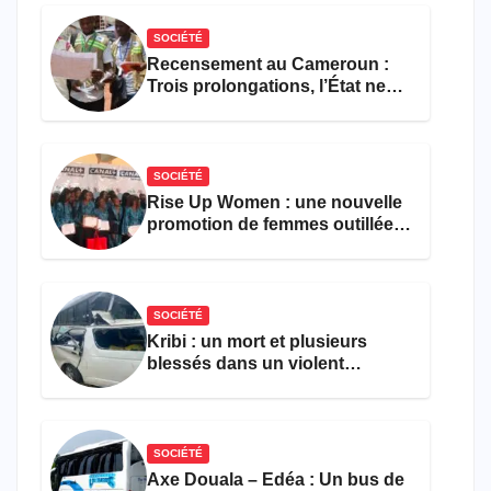
SOCIÉTÉ
Recensement au Cameroun :
Trois prolongations, l’État ne
parvient toujours pas à achever
le comptage de la population
SOCIÉTÉ
Rise Up Women : une nouvelle
promotion de femmes outillées
pour l’emploi et
l’entrepreneuriat
SOCIÉTÉ
Kribi : un mort et plusieurs
blessés dans un violent
accident près du port
SOCIÉTÉ
Axe Douala – Edéa : Un bus de