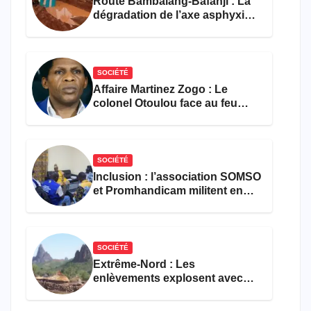
Route Bambalang-Bafanji : La
dégradation de l’axe asphyxie
les activités économiques
SOCIÉTÉ
Affaire Martinez Zogo : Le
colonel Otoulou face au feu
croisé des avocats de la
défense
SOCIÉTÉ
Inclusion : l’association SOMSO
et Promhandicam militent en
faveur d’une réforme des
formations en hôtellerie-
restauration
SOCIÉTÉ
Extrême-Nord : Les
enlèvements explosent avec
308 victimes en trois mois