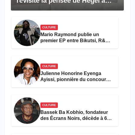
revisite la pensée de Hegel à
travers le rêve américain
CULTURE
Mario Raymond publie un
premier EP entre Bikutsi, R&B
et pop française
CULTURE
Julienne Honorine Eyenga
Ayissi, pionnière du concours
Miss Cameroun, est décédée
CULTURE
Bassek Ba Kobhio, fondateur
des Écrans Noirs, décède à 69
ans