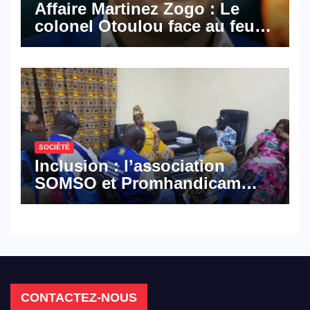
Affaire Martinez Zogo : Le
colonel Otoulou face au feu
croisé des avocats de la
défense
SOCIÉTÉ
Inclusion : l’association
SOMSO et Promhandicam
militent en faveur d’une
réforme des formations en
hôtellerie-restauration
CONTACTEZ-NOUS