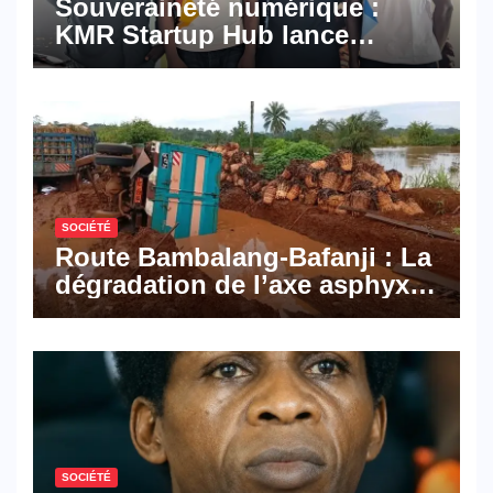
Souveraineté numérique :
KMR Startup Hub lance
Pyramid Browser et Pyramid
Mail, deux solutions
numériques made in
Cameroon
SOCIÉTÉ
Route Bambalang-Bafanji : La
dégradation de l’axe asphyxie
les activités économiques
SOCIÉTÉ