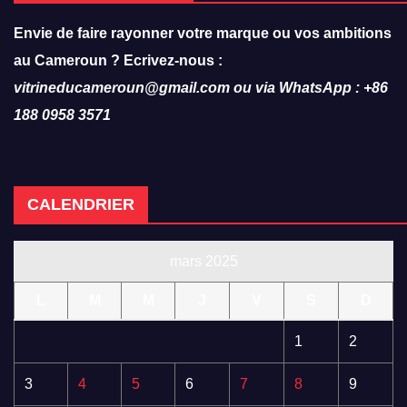
Envie de faire rayonner votre marque ou vos ambitions
au Cameroun ? Ecrivez-nous :
vitrineducameroun@gmail.com ou via WhatsApp : +86
188 0958 3571
CALENDRIER
mars 2025
L
M
M
J
V
S
D
1
2
3
4
5
6
7
8
9