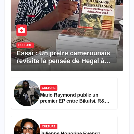
CULTURE
Essai : Un prêtre camerounais
revisite la pensée de Hegel à
travers le rêve américain
CULTURE
Mario Raymond publie un
premier EP entre Bikutsi, R&B
et pop française
CULTURE
Julienne Honorine Eyenga