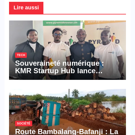
Lire aussi
TECH
Souveraineté numérique :
KMR Startup Hub lance
Pyramid Browser et Pyramid
Mail, deux solutions
numériques made in
Cameroon
SOCIÉTÉ
Route Bambalang-Bafanji : La