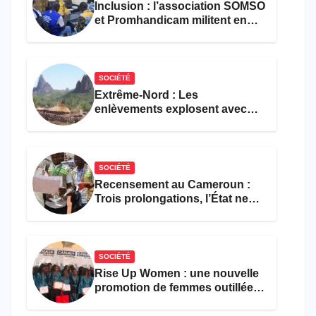
Inclusion : l’association SOMSO
et Promhandicam militent en
faveur d’une réforme des
formations en hôtellerie-
restauration
SOCIÉTÉ
Extrême-Nord : Les
enlèvements explosent avec
308 victimes en trois mois
SOCIÉTÉ
Recensement au Cameroun :
Trois prolongations, l’État ne
parvient toujours pas à achever
le comptage de la population
SOCIÉTÉ
Rise Up Women : une nouvelle
promotion de femmes outillées
pour l’emploi et
l’entrepreneuriat