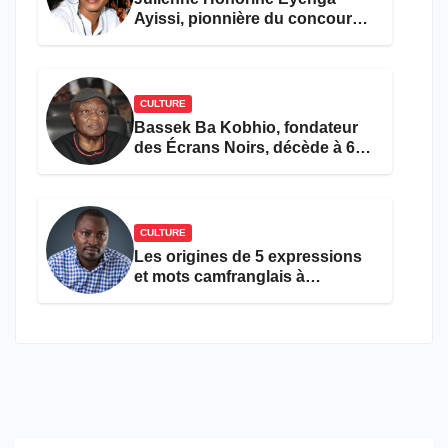
Ayissi, pionnière du concours
Miss Cameroun, est décédée
CULTURE
Bassek Ba Kobhio, fondateur
des Écrans Noirs, décède à 69
ans
CULTURE
Les origines de 5 expressions
et mots camfranglais à
connaître en 2026