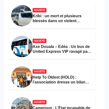
SOCIÉTÉ
Kribi : un mort et plusieurs
blessés dans un violent
accident près du port
SOCIÉTÉ
Axe Douala – Edéa : Un bus de
United Express VIP ravagé par
les flammes à Missole
SOCIÉTÉ
Help To Oldest (HOLD) :
l’association dresse un bilan
encourageant au premier
semestre de 2026
SOCIÉTÉ
Cameroun : L’État incapable de