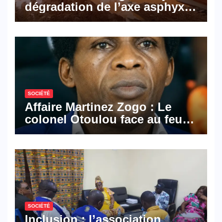
dégradation de l’axe asphyxie
les activités économiques
SOCIÉTÉ
Affaire Martinez Zogo : Le
colonel Otoulou face au feu
croisé des avocats de la
défense
SOCIÉTÉ
Inclusion : l’association