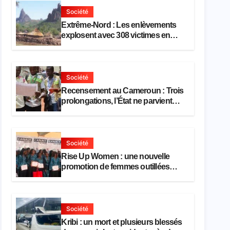
Société
Extrême-Nord : Les enlèvements
explosent avec 308 victimes en
trois mois
Société
Recensement au Cameroun : Trois
prolongations, l’État ne parvient
toujours pas à achever le
comptage de la population
Société
Rise Up Women : une nouvelle
promotion de femmes outillées
pour l’emploi et l’entrepreneuriat
Société
Kribi : un mort et plusieurs blessés