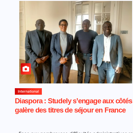
International
Diaspora : Studely s’engage aux côtés
galère des titres de séjour en France