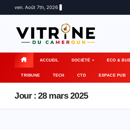
Skip
ven. Août 7th, 2026
to
content
ACCUEIL
SOCIÉTÉ
ECO & BU
TRIBUNE
TECH
CTD
ESPACE PUB
Jour :
28 mars 2025