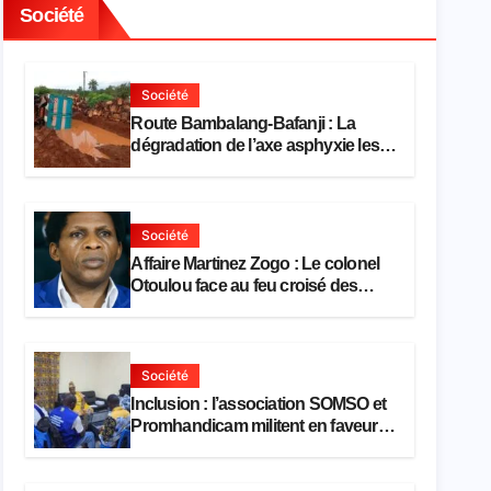
Société
Société
Route Bambalang-Bafanji : La
dégradation de l’axe asphyxie les
activités économiques
Société
Affaire Martinez Zogo : Le colonel
Otoulou face au feu croisé des
avocats de la défense
Société
Inclusion : l’association SOMSO et
Promhandicam militent en faveur
d’une réforme des formations en
hôtellerie-restauration