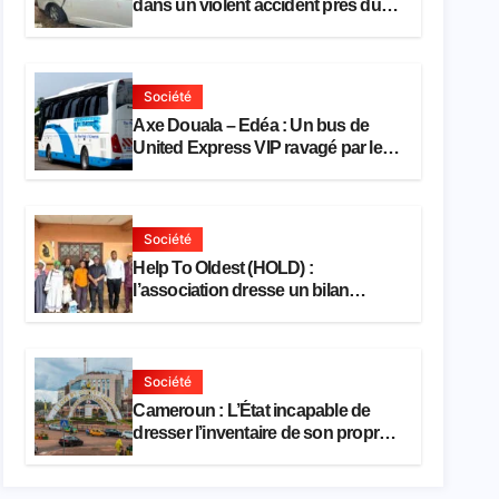
dans un violent accident près du
port
Société
Axe Douala – Edéa : Un bus de
United Express VIP ravagé par les
flammes à Missole
Société
Help To Oldest (HOLD) :
l’association dresse un bilan
encourageant au premier semestre
de 2026
Société
Cameroun : L’État incapable de
dresser l’inventaire de son propre
patrimoine