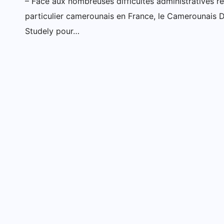
– Face aux nombreuses difficultés administratives r
particulier camerounais en France, le Camerounais 
Studely pour…