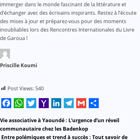
immerger dans le monde fascinant de la littérature et
d’échanger avec des écrivains inspirants. Restez à l’écoute
des mises à jour et préparez-vous pour des moments
inoubliables lors des Rencontres Internationales du Livre
de Garoua !
Priscille Koumi
Post Views:
540
Facebook
WhatsApp
Twitter
Yahoo
LinkedIn
Telegram
Gmail
Share
Mail
N
Vie associative à Yaoundé : L’urgence d’un réveil
communautaire chez les Badenkop
a
Entre polémiques et trend à succès : Tout savoir de