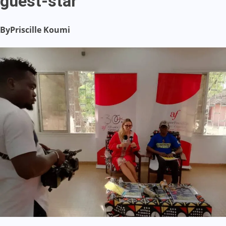
guest-star
By
Priscille Koumi