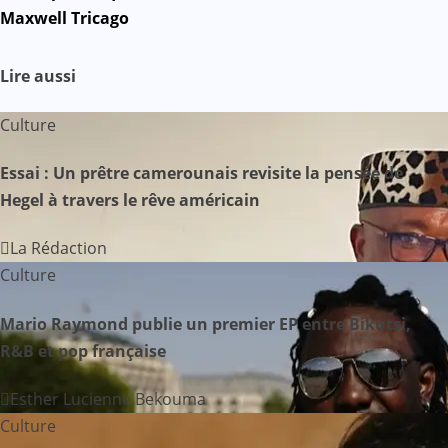
Maxwell Tricago
v
i
Lire aussi
g
Culture
a
Essai : Un prêtre camerounais revisite la pensée de
t
Hegel à travers le rêve américain
i
La Rédaction
o
Culture
n
Mario Raymond publie un premier EP entre Bikutsi,
R&B et pop française
d
Esther Lucienne Bekouma
e
Culture
l