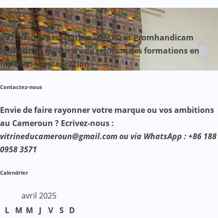
Société
Inclusion : l’association SOMSO et Promhandicam
militent en faveur d’une réforme des formations en
hôtellerie-restauration
Contactez-nous
Envie de faire rayonner votre marque ou vos ambitions
au Cameroun ? Ecrivez-nous :
vitrineducameroun@gmail.com ou via WhatsApp : +86 188
0958 3571
Calendrier
avril 2025
L
M
M
J
V
S
D