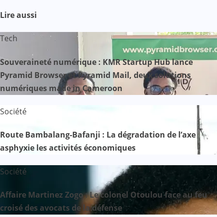
Lire aussi
Tech
Souveraineté numérique : KMR Startup Hub lance
Pyramid Browser et Pyramid Mail, deux solutions
numériques made in Cameroon
Société
Route Bambalang-Bafanji : La dégradation de l’axe
asphyxie les activités économiques
Société
Affaire Martinez Zogo : Le colonel Otoulou face au feu
croisé des avocats de la défense