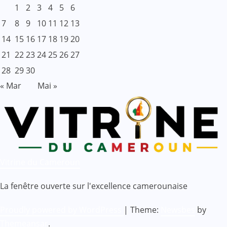
1
2
3
4
5
6
7
8
9
10
11
12
13
14
15
16
17
18
19
20
21
22
23
24
25
26
27
28
29
30
« Mar
Mai »
Vitrine du Cameroun
La fenêtre ouverte sur l'excellence camerounaise
Proudly powered by WordPress
|
Theme:
Newsbes
by
Themeansar
.