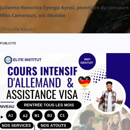
Julienne Honorine Eyenga Ayissi, pionnière du concours
’
Miss Cameroun, est décédée
a
Priscille Koumi
r
PUBLICITE
t
i
c
l
e