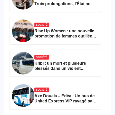
Trois prolongations, l’État ne
parvient toujours pas à achever
le comptage de la population
SOCIÉTÉ
Rise Up Women : une nouvelle
promotion de femmes outillées
pour l’emploi et
l’entrepreneuriat
SOCIÉTÉ
Kribi : un mort et plusieurs
blessés dans un violent
accident près du port
SOCIÉTÉ
Axe Douala – Edéa : Un bus de
United Express VIP ravagé par
les flammes à Missole