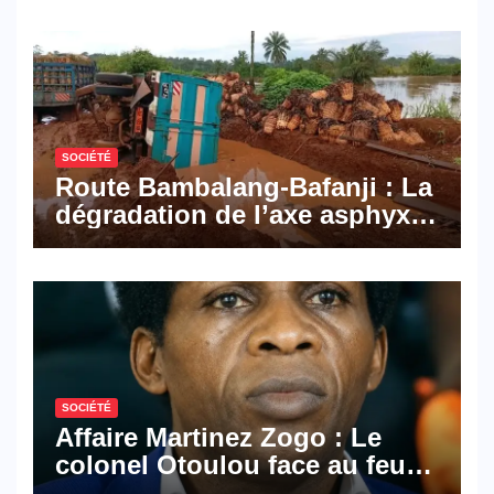
Mail, deux solutions
numériques made in
Cameroon
SOCIÉTÉ
Route Bambalang-Bafanji : La
dégradation de l’axe asphyxie
les activités économiques
SOCIÉTÉ
Affaire Martinez Zogo : Le
colonel Otoulou face au feu
croisé des avocats de la