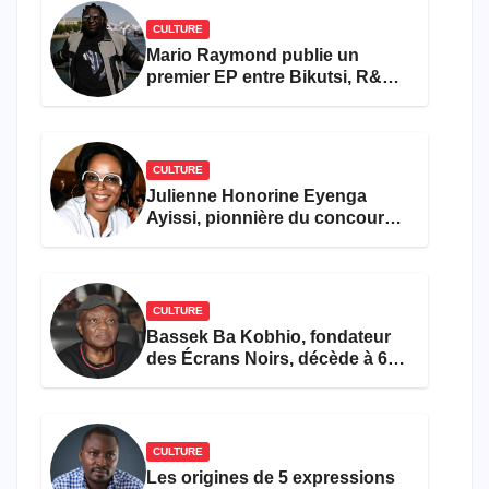
CULTURE
Mario Raymond publie un
premier EP entre Bikutsi, R&B
et pop française
CULTURE
Julienne Honorine Eyenga
Ayissi, pionnière du concours
Miss Cameroun, est décédée
CULTURE
Bassek Ba Kobhio, fondateur
des Écrans Noirs, décède à 69
ans
CULTURE
Les origines de 5 expressions