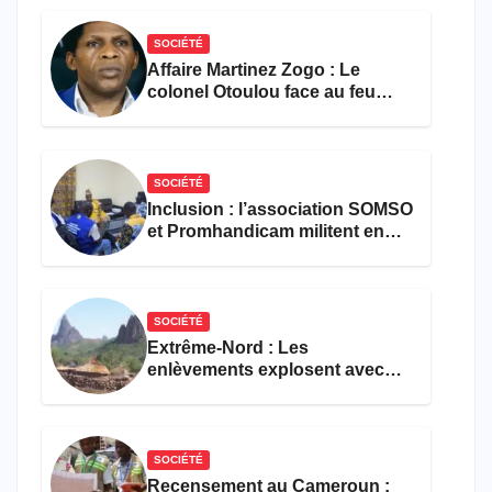
SOCIÉTÉ
Affaire Martinez Zogo : Le
colonel Otoulou face au feu
croisé des avocats de la
défense
SOCIÉTÉ
Inclusion : l’association SOMSO
et Promhandicam militent en
faveur d’une réforme des
formations en hôtellerie-
restauration
SOCIÉTÉ
Extrême-Nord : Les
enlèvements explosent avec
308 victimes en trois mois
SOCIÉTÉ
Recensement au Cameroun :