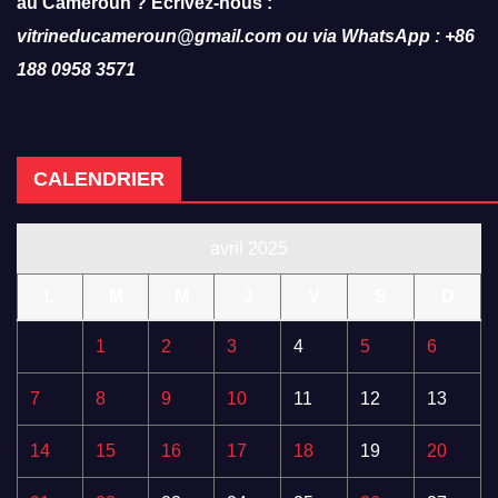
au Cameroun ? Ecrivez-nous :
vitrineducameroun@gmail.com ou via WhatsApp : +86
188 0958 3571
CALENDRIER
avril 2025
L
M
M
J
V
S
D
1
2
3
4
5
6
7
8
9
10
11
12
13
14
15
16
17
18
19
20