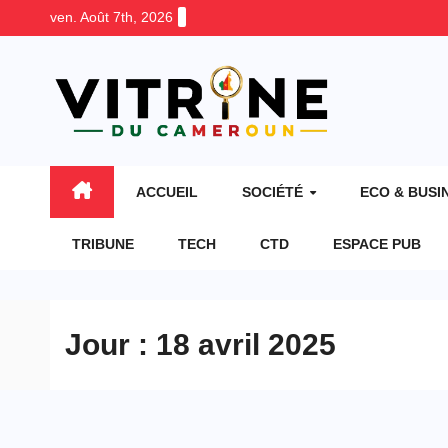
Skip
ven. Août 7th, 2026
to
content
ACCUEIL
SOCIÉTÉ
ECO & BUSI
TRIBUNE
TECH
CTD
ESPACE PUB
Jour :
18 avril 2025