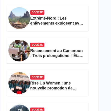
réforme des formations en
hôtellerie-restauration
SOCIÉTÉ
Extrême-Nord : Les
enlèvements explosent avec
308 victimes en trois mois
SOCIÉTÉ
Recensement au Cameroun
: Trois prolongations, l’État
ne parvient toujours pas à
achever le comptage de la
population
SOCIÉTÉ
Rise Up Women : une
nouvelle promotion de
femmes outillées pour
l’emploi et l’entrepreneuriat
SOCIÉTÉ