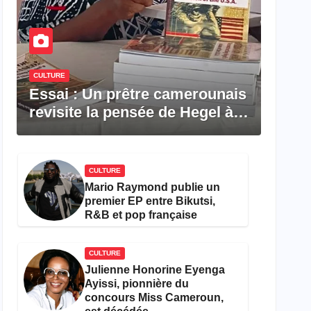
CULTURE
Essai : Un prêtre camerounais
revisite la pensée de Hegel à
travers le rêve américain
CULTURE
Mario Raymond publie un
premier EP entre Bikutsi,
R&B et pop française
CULTURE
Julienne Honorine Eyenga
Ayissi, pionnière du
concours Miss Cameroun,