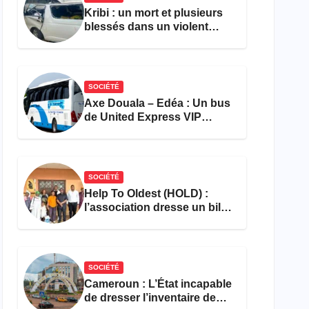
Kribi : un mort et plusieurs
blessés dans un violent
accident près du port
SOCIÉTÉ
Axe Douala – Edéa : Un bus
de United Express VIP
ravagé par les flammes à
Missole
SOCIÉTÉ
Help To Oldest (HOLD) :
l’association dresse un bilan
encourageant au premier
semestre de 2026
SOCIÉTÉ
Cameroun : L’État incapable
de dresser l’inventaire de