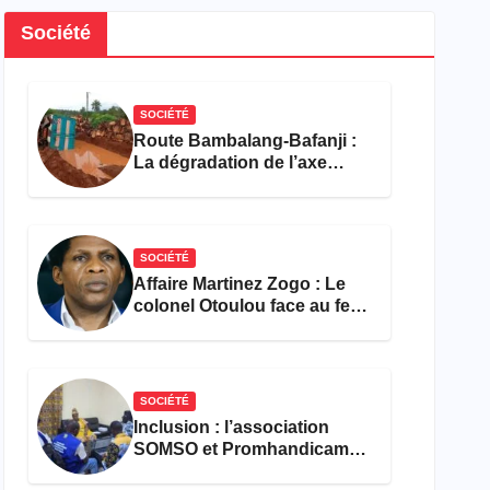
Société
SOCIÉTÉ
Route Bambalang-Bafanji :
La dégradation de l’axe
asphyxie les activités
économiques
SOCIÉTÉ
Affaire Martinez Zogo : Le
colonel Otoulou face au feu
croisé des avocats de la
défense
SOCIÉTÉ
Inclusion : l’association
SOMSO et Promhandicam
militent en faveur d’une