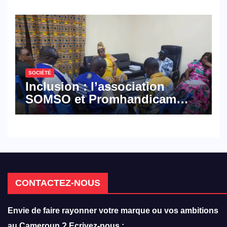
défense
SOCIÉTÉ
Inclusion : l’association
SOMSO et Promhandicam
militent en faveur d’une
réforme des formations en
hôtellerie-restauration
CONTACTEZ-NOUS
Envie de faire rayonner votre marque ou vos ambitions
au Cameroun ? Ecrivez-nous :