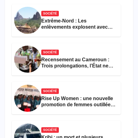
formations en hôtellerie-
restauration
SOCIÉTÉ
Extrême-Nord : Les
enlèvements explosent avec
308 victimes en trois mois
SOCIÉTÉ
Recensement au Cameroun :
Trois prolongations, l’État ne
parvient toujours pas à achever
le comptage de la population
SOCIÉTÉ
Rise Up Women : une nouvelle
promotion de femmes outillées
pour l’emploi et
l’entrepreneuriat
SOCIÉTÉ
Kribi : un mort et plusieurs