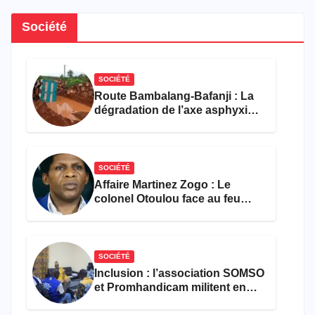
Société
SOCIÉTÉ
Route Bambalang-Bafanji : La
dégradation de l’axe asphyxie
les activités économiques
SOCIÉTÉ
Affaire Martinez Zogo : Le
colonel Otoulou face au feu
croisé des avocats de la
défense
SOCIÉTÉ
Inclusion : l’association SOMSO
et Promhandicam militent en
faveur d’une réforme des