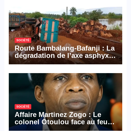
Mail, deux solutions
numériques made in
Cameroon
SOCIÉTÉ
Route Bambalang-Bafanji : La
dégradation de l’axe asphyxie
les activités économiques
SOCIÉTÉ
Affaire Martinez Zogo : Le
colonel Otoulou face au feu
croisé des avocats de la