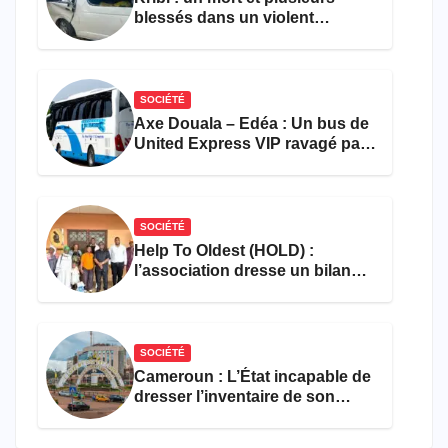
blessés dans un violent
accident près du port
SOCIÉTÉ
Axe Douala – Edéa : Un bus de
United Express VIP ravagé par
les flammes à Missole
SOCIÉTÉ
Help To Oldest (HOLD) :
l’association dresse un bilan
encourageant au premier
semestre de 2026
SOCIÉTÉ
Cameroun : L’État incapable de
dresser l’inventaire de son
propre patrimoine