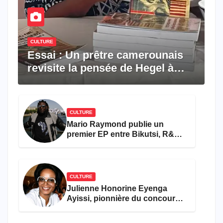
CULTURE
Essai : Un prêtre camerounais
revisite la pensée de Hegel à
travers le rêve américain
CULTURE
Mario Raymond publie un
premier EP entre Bikutsi, R&B
et pop française
CULTURE
Julienne Honorine Eyenga
Ayissi, pionnière du concours
Miss Cameroun, est décédée