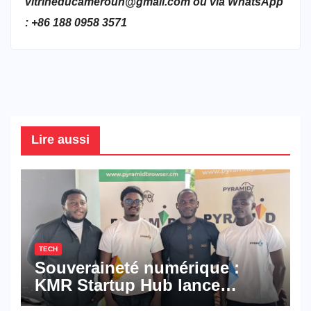
vitrineducameroun@gmail.com ou via WhatsApp
: +86 188 0958 3571
Lire aussi
TECH
Souveraineté numérique :
KMR Startup Hub lance
Pyramid Browser et Pyramid