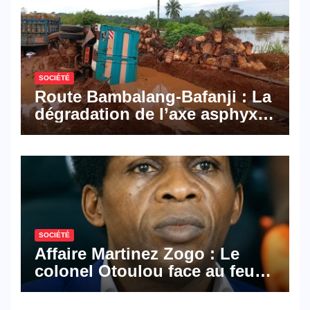
numériques made in
Cameroon
SOCIÉTÉ
Route Bambalang-Bafanji : La
dégradation de l’axe asphyxie
les activités économiques
SOCIÉTÉ
Affaire Martinez Zogo : Le
colonel Otoulou face au feu
croisé des avocats de la
défense