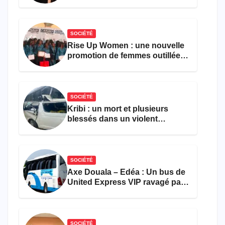
parvient toujours pas à achever
le comptage de la population
SOCIÉTÉ
Rise Up Women : une nouvelle
promotion de femmes outillées
pour l’emploi et
l’entrepreneuriat
SOCIÉTÉ
Kribi : un mort et plusieurs
blessés dans un violent
accident près du port
SOCIÉTÉ
Axe Douala – Edéa : Un bus de
United Express VIP ravagé par
les flammes à Missole
SOCIÉTÉ