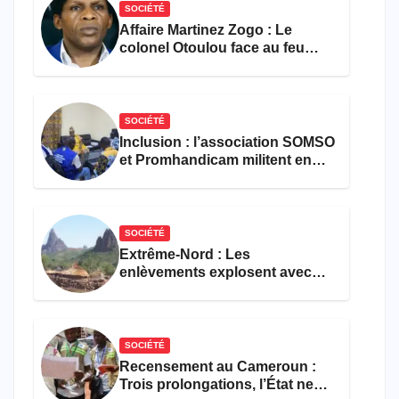
SOCIÉTÉ
Affaire Martinez Zogo : Le
colonel Otoulou face au feu
croisé des avocats de la
défense
SOCIÉTÉ
Inclusion : l’association SOMSO
et Promhandicam militent en
faveur d’une réforme des
formations en hôtellerie-
restauration
SOCIÉTÉ
Extrême-Nord : Les
enlèvements explosent avec
308 victimes en trois mois
SOCIÉTÉ
Recensement au Cameroun :
Trois prolongations, l’État ne