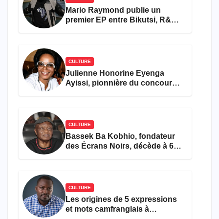
Mario Raymond publie un
premier EP entre Bikutsi, R&B
et pop française
CULTURE
Julienne Honorine Eyenga
Ayissi, pionnière du concours
Miss Cameroun, est décédée
CULTURE
Bassek Ba Kobhio, fondateur
des Écrans Noirs, décède à 69
ans
CULTURE
Les origines de 5 expressions
et mots camfranglais à
connaître en 2026