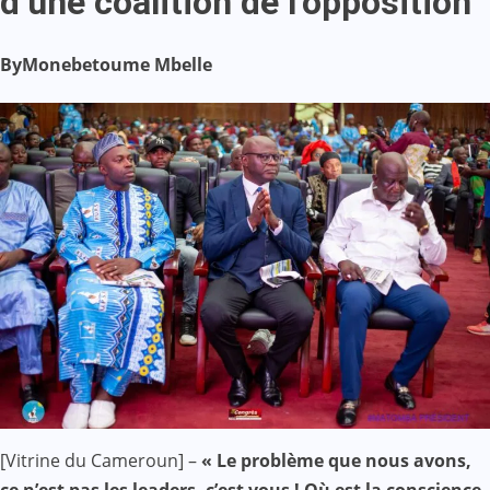
d’une coalition de l’opposition
By
Monebetoume Mbelle
[Vitrine du Cameroun] –
« Le problème que nous avons,