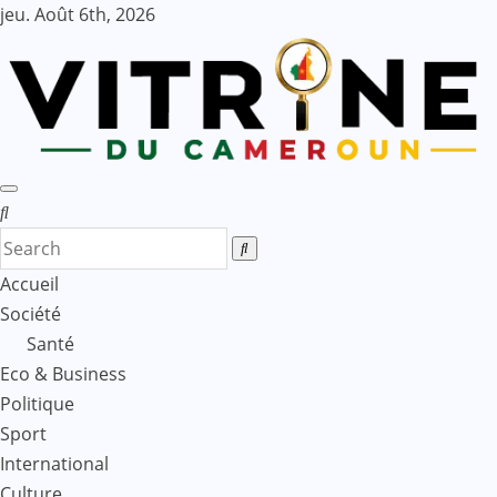
Skip
jeu. Août 6th, 2026
to
content
Accueil
Société
Santé
Eco & Business
Politique
Sport
International
Culture