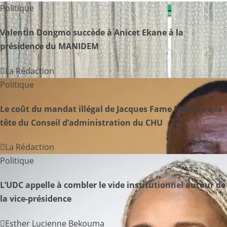
Politique
t
Valentin Dongmo succède à Anicet Ekane à la
i
présidence du MANIDEM
o
La Rédaction
n
Politique
d
Le coût du mandat illégal de Jacques Fame Ndongo à la
e
tête du Conseil d’administration du CHU
l
La Rédaction
Politique
’
a
L’UDC appelle à combler le vide institutionnel autour de
la vice-présidence
r
Esther Lucienne Bekouma