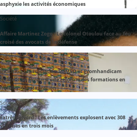
asphyxie les activités économiques
Société
Affaire Martinez Zogo : Le colonel Otoulou face au feu
croisé des avocats de la défense
Société
Inclusion : l’association SOMSO et Promhandicam
militent en faveur d’une réforme des formations en
hôtellerie-restauration
Société
Extrême-Nord : Les enlèvements explosent avec 308
victimes en trois mois