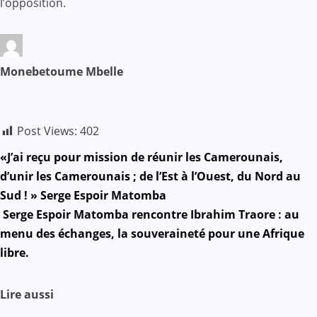
l’opposition.
Monebetoume Mbelle
Post Views:
402
N
«J’ai reçu pour mission de réunir les Camerounais,
d’unir les Camerounais ; de l’Est à l’Ouest, du Nord au
a
Sud ! » Serge Espoir Matomba
Serge Espoir Matomba rencontre Ibrahim Traore : au
v
menu des échanges, la souveraineté pour une Afrique
i
libre.
g
Lire aussi
a