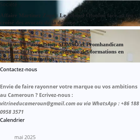
Société
Affaire Martinez Zogo : Le colonel Otoulou face au feu
croisé des avocats de la défense
Société
Inclusion : l’association SOMSO et Promhandicam
militent en faveur d’une réforme des formations en
hôtellerie-restauration
Contactez-nous
Envie de faire rayonner votre marque ou vos ambitions
au Cameroun ? Ecrivez-nous :
vitrineducameroun@gmail.com ou via WhatsApp : +86 188
0958 3571
Calendrier
mai 2025