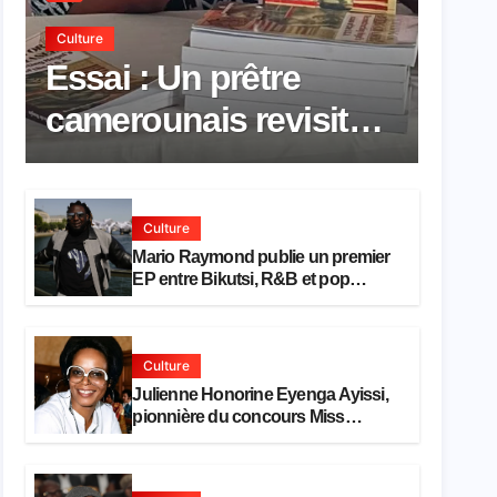
Culture
Essai : Un prêtre
camerounais revisite
la pensée de Hegel à
travers le rêve
Culture
américain
Mario Raymond publie un premier
EP entre Bikutsi, R&B et pop
française
Culture
Julienne Honorine Eyenga Ayissi,
pionnière du concours Miss
Cameroun, est décédée