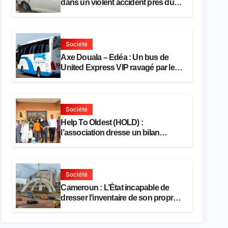
dans un violent accident près du
port
Société
Axe Douala – Edéa : Un bus de
United Express VIP ravagé par les
flammes à Missole
Société
Help To Oldest (HOLD) :
l’association dresse un bilan
encourageant au premier semestre
de 2026
Société
Cameroun : L’État incapable de
dresser l’inventaire de son propre
patrimoine