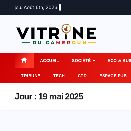
Skip
jeu. Août 6th, 2026
to
content
ACCUEIL
SOCIÉTÉ
ECO & BU
TRIBUNE
TECH
CTD
ESPACE PUB
Jour :
19 mai 2025