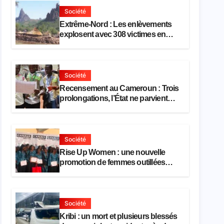
Société
Extrême-Nord : Les enlèvements
explosent avec 308 victimes en
trois mois
Société
Recensement au Cameroun : Trois
prolongations, l’État ne parvient
toujours pas à achever le
comptage de la population
Société
Rise Up Women : une nouvelle
promotion de femmes outillées
pour l’emploi et l’entrepreneuriat
Société
Kribi : un mort et plusieurs blessés