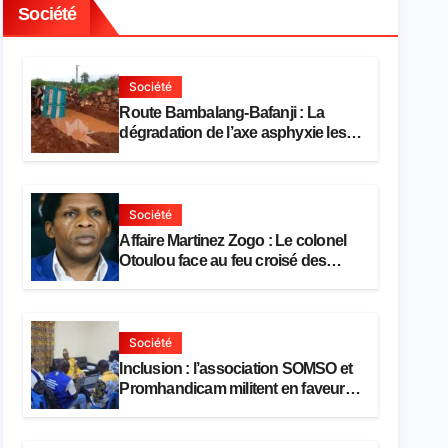
Société
Société
Route Bambalang-Bafanji : La
dégradation de l’axe asphyxie les
activités économiques
Société
Affaire Martinez Zogo : Le colonel
Otoulou face au feu croisé des
avocats de la défense
Société
Inclusion : l’association SOMSO et
Promhandicam militent en faveur
d’une réforme des formations en
hôtellerie-restauration