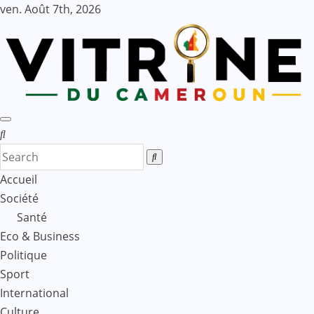
Skip
ven. Août 7th, 2026
to
content
Accueil
Société
Santé
Eco & Business
Politique
Sport
International
Culture