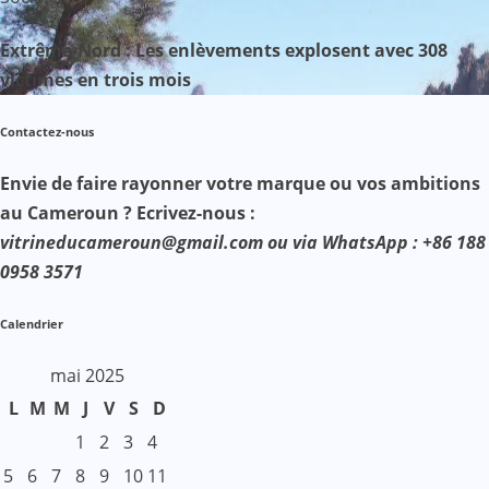
Extrême-Nord : Les enlèvements explosent avec 308
victimes en trois mois
Contactez-nous
Envie de faire rayonner votre marque ou vos ambitions
au Cameroun ? Ecrivez-nous :
vitrineducameroun@gmail.com ou via WhatsApp : +86 188
0958 3571
Calendrier
mai 2025
L
M
M
J
V
S
D
1
2
3
4
5
6
7
8
9
10
11