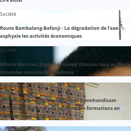
Société
Route Bambalang-Bafanji : La dégradation de l’axe
asphyxie les activités économiques
Société
Affaire Martinez Zogo : Le colonel Otoulou face au feu
croisé des avocats de la défense
Société
Inclusion : l’association SOMSO et Promhandicam
militent en faveur d’une réforme des formations en
hôtellerie-restauration
Société