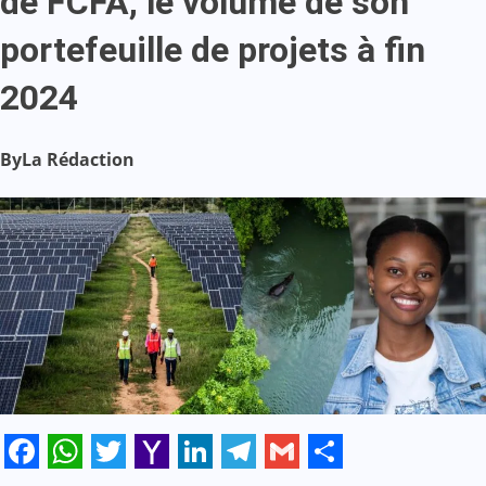
de FCFA, le volume de son
portefeuille de projets à fin
2024
By
La Rédaction
Facebook
WhatsApp
Twitter
Yahoo
LinkedIn
Telegram
Gmail
Share