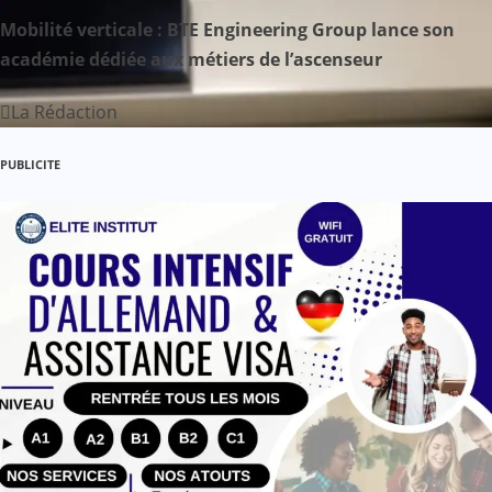
a
Mobilité verticale : BTE Engineering Group lance son
académie dédiée aux métiers de l’ascenseur
r
La Rédaction
t
i
PUBLICITE
c
l
e