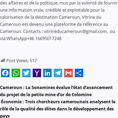
des affaires et de la politique, mus par la volonté de fournir
une information vraie, crédible et exploitable pour la
valorisation de la destination Cameroun, Vitrine du
Cameroun est devenu une plateforme de référence au
Cameroun. Contacts : vitrineducameroun@gmail.com, ou
via WhatsApp+86 16695017248
Post Views:
517
Facebook
WhatsApp
Twitter
Yahoo
LinkedIn
Telegram
Gmail
Share
Mail
N
Cameroun : La Sonamines évalue l’état d’avancement
du projet de la petite mine d’or de Colomine
a
Économie : Trois chercheurs camerounais analysent le
rôle de la qualité des élites dans le développement des
v
pays