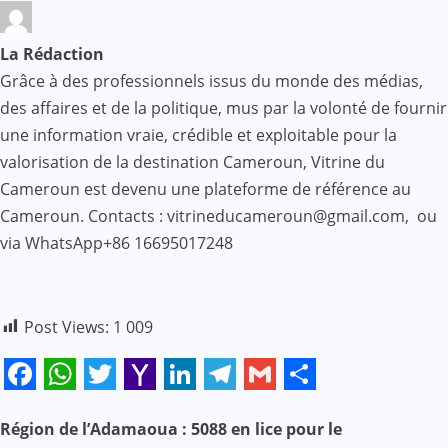
La Rédaction
Grâce à des professionnels issus du monde des médias,
des affaires et de la politique, mus par la volonté de fournir
une information vraie, crédible et exploitable pour la
valorisation de la destination Cameroun, Vitrine du
Cameroun est devenu une plateforme de référence au
Cameroun. Contacts : vitrineducameroun@gmail.com, ou
via WhatsApp+86 16695017248
Post Views:
1 009
Facebook
WhatsApp
Twitter
Yahoo
LinkedIn
Telegram
Gmail
Share
Mail
N
Région de l’Adamaoua : 5088 en lice pour le