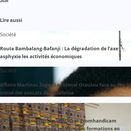
2026
Lire aussi
Société
Route Bambalang-Bafanji : La dégradation de l’axe
asphyxie les activités économiques
Société
Affaire Martinez Zogo : Le colonel Otoulou face au feu
croisé des avocats de la défense
Société
Inclusion : l’association SOMSO et Promhandicam
militent en faveur d’une réforme des formations en