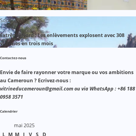
hôtellerie-restauration
Société
Extrême-Nord : Les enlèvements explosent avec 308
victimes en trois mois
Contactez-nous
Envie de faire rayonner votre marque ou vos ambitions
au Cameroun ? Ecrivez-nous :
vitrineducameroun@gmail.com ou via WhatsApp : +86 188
0958 3571
Calendrier
mai 2025
L
M
M
J
V
S
D