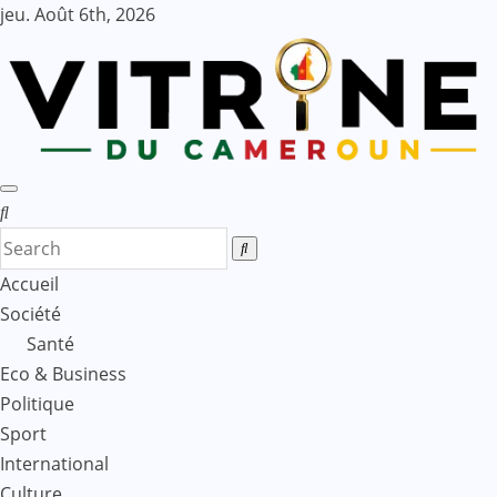
Skip
jeu. Août 6th, 2026
to
content
Accueil
Société
Santé
Eco & Business
Politique
Sport
International
Culture