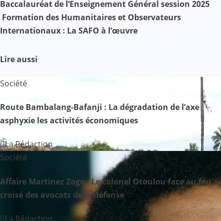
Baccalauréat de l’Enseignement Général session 2025
a
Formation des Humanitaires et Observateurs
Internationaux : La SAFO à l’œuvre
v
i
Lire aussi
g
Société
a
Route Bambalang-Bafanji : La dégradation de l’axe
t
asphyxie les activités économiques
i
La Rédaction
o
Société
n
Affaire Martinez Zogo : Le colonel Otoulou face au feu
croisé des avocats de la défense
d
La Rédaction