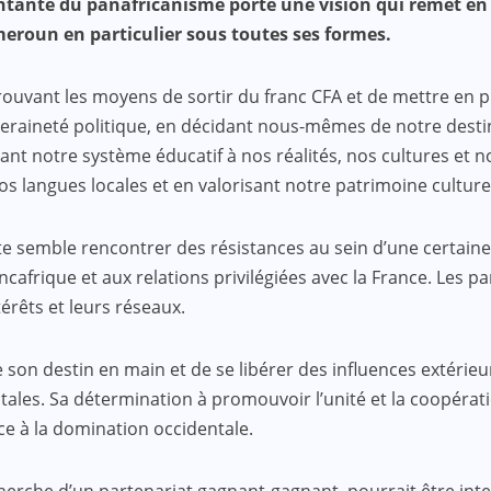
ante du panafricanisme porte une vision qui remet en que
ameroun en particulier sous toutes ses formes.
rouvant les moyens de sortir du franc CFA et de mettre en 
eraineté politique, en décidant nous-mêmes de notre destin
t notre système éducatif à nos réalités, nos cultures et n
s langues locales et en valorisant notre patrimoine cultur
iste semble rencontrer des résistances au sein d’une certa
ncafrique et aux relations privilégiées avec la France. Les p
érêts et leurs réseaux.
re son destin en main et de se libérer des influences extéri
ales. Sa détermination à promouvoir l’unité et la coopérati
e à la domination occidentale.
herche d’un partenariat gagnant-gagnant, pourrait être inte