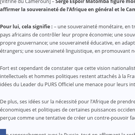
[Vitrine du Cameroun] –
Serge Espoir Matomba figure mont
Mail
affirmer la souveraineté de l’Afrique en général et le C
Pour lui, cela signifie :
– une souveraineté monétaire, en t
pays africains de contrôler leur propre économie; une souv
propre gouvernance; une souveraineté éducative, en adaptan
étrangers; une souveraineté linguistique, en promouvant no
Fort est cependant de constater que cette vision national
intellectuels et hommes politiques restent attachés à la Fra
idées du Leader du PURS Officiel une menace pour leurs int
De plus, ses idées sur la nécessité pour l’Afrique de prend
économiques et politiques de certaines puissances occident
perçue comme une tentative de créer un contre-pouvoir fac
Son rapprochement avec la Russie, tout en affirmant la rec