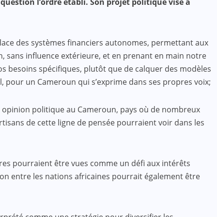
stion l’ordre établi. Son projet politique vise à
place des systèmes financiers autonomes, permettant aux
, sans influence extérieure, et en prenant en main notre
os besoins spécifiques, plutôt que de calquer des modèles
el, pour un Cameroun qui s’exprime dans ses propres voix;
ine opinion politique au Cameroun, pays où de nombreux
artisans de cette ligne de pensée pourraient voir dans les
eures pourraient être vues comme un défi aux intérêts
on entre les nations africaines pourrait également être
rprété comme une stratégie pour diversifier les