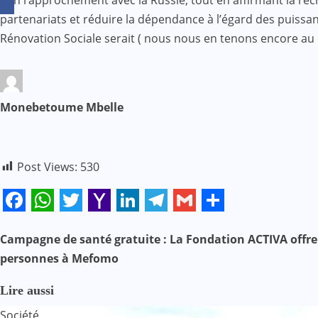
partenariats et réduire la dépendance à l’égard des puissanc
Rénovation Sociale serait ( nous nous en tenons encore au c
Monebetoume Mbelle
Post Views:
530
Facebook
WhatsApp
Twitter
Yahoo
LinkedIn
Telegram
Gmail
Share
Mail
N
Campagne de santé gratuite : La Fondation ACTIVA offre 
personnes à Mefomo
a
Lire aussi
v
Société