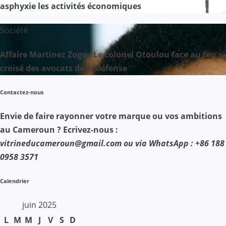
asphyxie les activités économiques
Société
Affaire Martinez Zogo : Le colonel Otoulou face au feu
croisé des avocats de la défense
Contactez-nous
Envie de faire rayonner votre marque ou vos ambitions
au Cameroun ? Ecrivez-nous :
vitrineducameroun@gmail.com ou via WhatsApp : +86 188
0958 3571
Calendrier
juin 2025
L
M
M
J
V
S
D