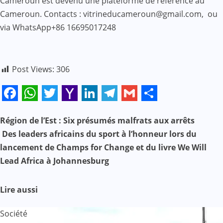
Cameroun est devenu une plateforme de référence au
Cameroun. Contacts : vitrineducameroun@gmail.com, ou
via WhatsApp+86 16695017248
Post Views:
306
Facebook
WhatsApp
Twitter
Yahoo
LinkedIn
Telegram
Gmail
Share
Mail
Région de l’Est : Six présumés malfrats aux arrêts
N
Des leaders africains du sport à l’honneur lors du
a
lancement de Champs for Change et du livre We Will
Lead Africa à Johannesburg
v
i
Lire aussi
g
Société