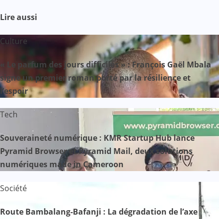
Lire aussi
Culture
« Le parfum des jours difficiles » : François Gaël Mbala
signe un premier roman porté par la résilience et
l’espoir
Tech
Souveraineté numérique : KMR Startup Hub lance
Pyramid Browser et Pyramid Mail, deux solutions
numériques made in Cameroon
Société
Route Bambalang-Bafanji : La dégradation de l’axe