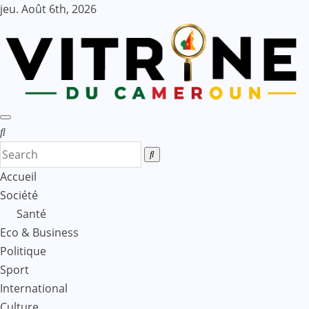
Skip
jeu. Août 6th, 2026
to
content
Accueil
Société
Santé
Eco & Business
Politique
Sport
International
Culture