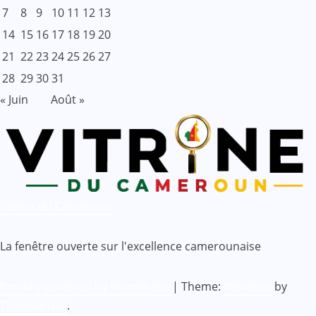
7
8
9
10
11
12
13
14
15
16
17
18
19
20
21
22
23
24
25
26
27
28
29
30
31
« Juin
Août »
Vitrine du Cameroun
La fenêtre ouverte sur l'excellence camerounaise
Proudly powered by WordPress
|
Theme:
Newsbes
by
Themeansar
.