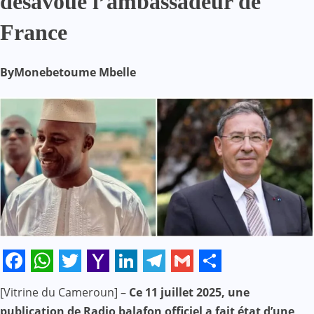
désavoue l’ambassadeur de
France
By
Monebetoume Mbelle
Facebook
WhatsApp
Twitter
Yahoo
LinkedIn
Telegram
Gmail
Share
[Vitrine du Cameroun] –
Ce 11 juillet 2025, une
Mail
publication de Radio balafon officiel a fait état d’une