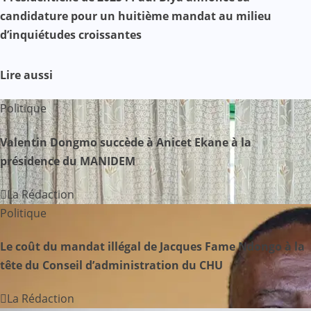
v
candidature pour un huitième mandat au milieu
d’inquiétudes croissantes
i
g
Lire aussi
a
Politique
t
Valentin Dongmo succède à Anicet Ekane à la
i
présidence du MANIDEM
o
La Rédaction
n
Politique
d
Le coût du mandat illégal de Jacques Fame Ndongo à la
tête du Conseil d’administration du CHU
e
La Rédaction
l