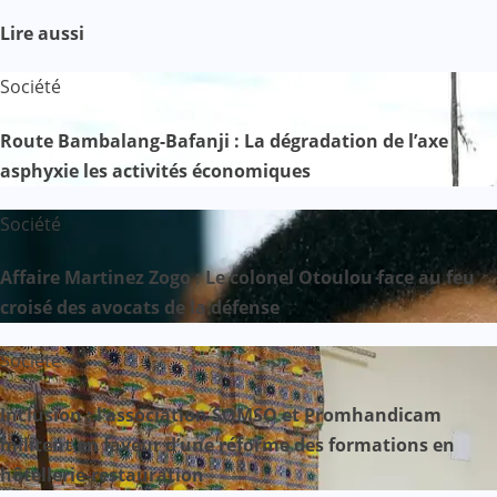
Lire aussi
Société
Route Bambalang-Bafanji : La dégradation de l’axe
asphyxie les activités économiques
Société
Affaire Martinez Zogo : Le colonel Otoulou face au feu
croisé des avocats de la défense
Société
Inclusion : l’association SOMSO et Promhandicam
militent en faveur d’une réforme des formations en
hôtellerie-restauration