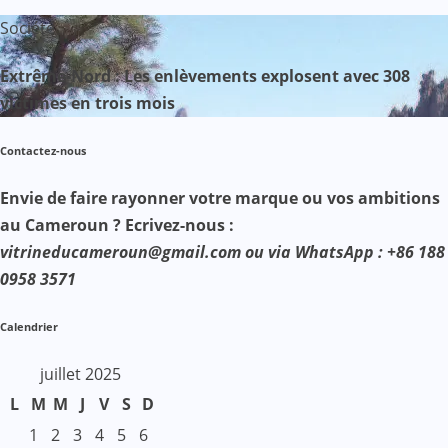
Société
Extrême-Nord : Les enlèvements explosent avec 308
victimes en trois mois
Contactez-nous
Envie de faire rayonner votre marque ou vos ambitions
au Cameroun ? Ecrivez-nous :
vitrineducameroun@gmail.com ou via WhatsApp : +86 188
0958 3571
Calendrier
juillet 2025
L
M
M
J
V
S
D
1
2
3
4
5
6