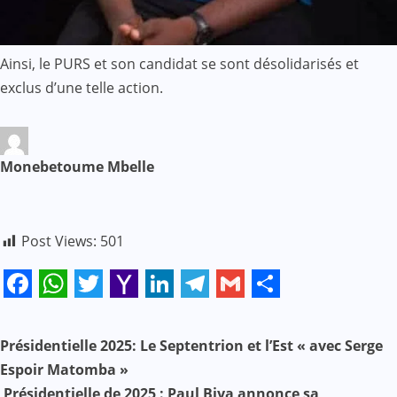
Ainsi, le PURS et son candidat se sont désolidarisés et
exclus d’une telle action.
Monebetoume Mbelle
Post Views:
501
Facebook
WhatsApp
Twitter
Yahoo
LinkedIn
Telegram
Gmail
Share
Mail
N
Présidentielle 2025: Le Septentrion et l’Est « avec Serge
Espoir Matomba »
a
Présidentielle de 2025 : Paul Biya annonce sa