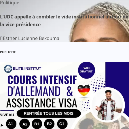
Politique
’
L’UDC appelle à combler le vide institutionnel autour de
a
la vice-présidence
r
Esther Lucienne Bekouma
t
PUBLICITE
i
c
l
e