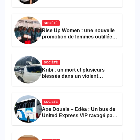
parvient toujours pas à achever
le comptage de la population
SOCIÉTÉ
Rise Up Women : une nouvelle
promotion de femmes outillées
pour l’emploi et
l’entrepreneuriat
SOCIÉTÉ
Kribi : un mort et plusieurs
blessés dans un violent
accident près du port
SOCIÉTÉ
Axe Douala – Edéa : Un bus de
United Express VIP ravagé par
les flammes à Missole