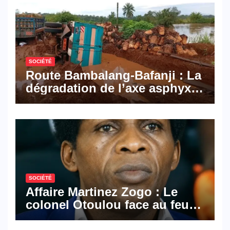
numériques made in
Cameroon
SOCIÉTÉ
Route Bambalang-Bafanji : La
dégradation de l’axe asphyxie
les activités économiques
SOCIÉTÉ
Affaire Martinez Zogo : Le
colonel Otoulou face au feu
croisé des avocats de la