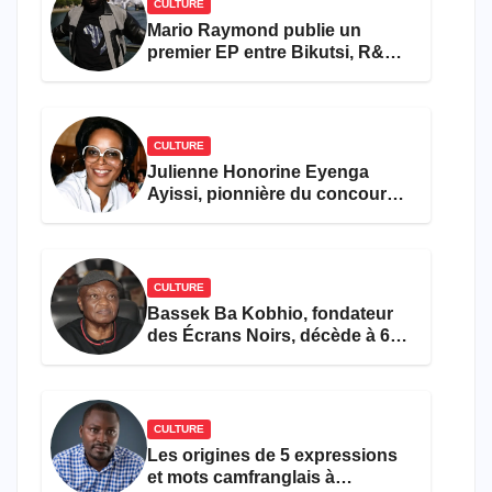
CULTURE
Mario Raymond publie un
premier EP entre Bikutsi, R&B
et pop française
CULTURE
Julienne Honorine Eyenga
Ayissi, pionnière du concours
Miss Cameroun, est décédée
CULTURE
Bassek Ba Kobhio, fondateur
des Écrans Noirs, décède à 69
ans
CULTURE
Les origines de 5 expressions
et mots camfranglais à