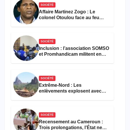
SOCIÉTÉ
Affaire Martinez Zogo : Le
colonel Otoulou face au feu
croisé des avocats de la
défense
SOCIÉTÉ
Inclusion : l’association SOMSO
et Promhandicam militent en
faveur d’une réforme des
formations en hôtellerie-
restauration
SOCIÉTÉ
Extrême-Nord : Les
enlèvements explosent avec
308 victimes en trois mois
SOCIÉTÉ
Recensement au Cameroun :
Trois prolongations, l’État ne