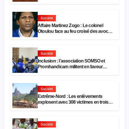
activités économiques
Société
Affaire Martinez Zogo : Le colonel
Otoulou face au feu croisé des avocats
de la défense
Société
Inclusion : l’association SOMSO et
Promhandicam militent en faveur
d’une réforme des formations en
hôtellerie-restauration
Société
Extrême-Nord : Les enlèvements
explosent avec 308 victimes en trois
mois
Société