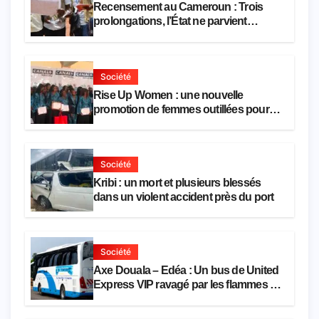
Recensement au Cameroun : Trois
prolongations, l’État ne parvient
toujours pas à achever le comptage de
la population
Société
Rise Up Women : une nouvelle
promotion de femmes outillées pour
l’emploi et l’entrepreneuriat
Société
Kribi : un mort et plusieurs blessés
dans un violent accident près du port
Société
Axe Douala – Edéa : Un bus de United
Express VIP ravagé par les flammes à
Missole