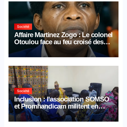
Société
Affaire Martinez Zogo : Le colonel
Otoulou face au feu croisé des
avocats de la défense
Société
Inclusion : l’association SOMSO
et Promhandicam militent en
faveur d’une réforme des
formations en hôtellerie-