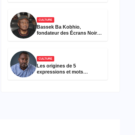
concours Miss Cameroun,
est décédée
CULTURE
Bassek Ba Kobhio,
fondateur des Écrans Noirs,
décède à 69 ans
CULTURE
Les origines de 5
expressions et mots
camfranglais à connaître en
2026