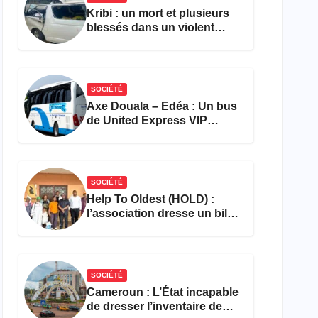
Kribi : un mort et plusieurs
blessés dans un violent
accident près du port
SOCIÉTÉ
Axe Douala – Edéa : Un bus
de United Express VIP
ravagé par les flammes à
Missole
SOCIÉTÉ
Help To Oldest (HOLD) :
l’association dresse un bilan
encourageant au premier
semestre de 2026
SOCIÉTÉ
Cameroun : L’État incapable
de dresser l’inventaire de