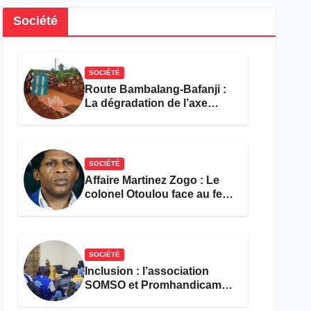
Société
SOCIÉTÉ
Route Bambalang-Bafanji :
La dégradation de l’axe
asphyxie les activités
économiques
SOCIÉTÉ
Affaire Martinez Zogo : Le
colonel Otoulou face au feu
croisé des avocats de la
défense
SOCIÉTÉ
Inclusion : l’association
SOMSO et Promhandicam
militent en faveur d’une