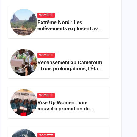
réforme des formations en
hôtellerie-restauration
SOCIÉTÉ
Extrême-Nord : Les
enlèvements explosent avec
308 victimes en trois mois
SOCIÉTÉ
Recensement au Cameroun
: Trois prolongations, l’État
ne parvient toujours pas à
achever le comptage de la
population
SOCIÉTÉ
Rise Up Women : une
nouvelle promotion de
femmes outillées pour
l’emploi et l’entrepreneuriat
SOCIÉTÉ