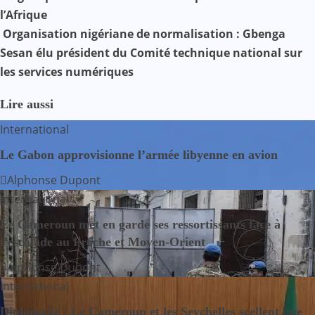
a
l’Afrique
v
Organisation nigériane de normalisation : Gbenga
Sesan élu président du Comité technique national sur
i
les services numériques
g
Lire aussi
a
International
t
Le Gabon approvisionne l’armée libyenne en avion
i
Alphonse Dupont
International
o
Le Cameroun met en garde ses ressortissants face à
n
l’escalade au Proche et Moyen-Orient
d
Alphonse Dupont
International
e
Diplomatie : Le Cameroun et les Seychelles scellent une