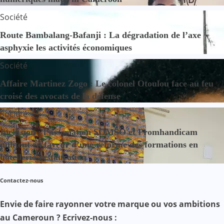
Société
Route Bambalang-Bafanji : La dégradation de l’axe
asphyxie les activités économiques
Société
Affaire Martinez Zogo : Le colonel Otoulou face au feu
croisé des avocats de la défense
Société
Inclusion : l’association SOMSO et Promhandicam
militent en faveur d’une réforme des formations en
hôtellerie-restauration
Contactez-nous
Envie de faire rayonner votre marque ou vos ambitions
au Cameroun ? Ecrivez-nous :