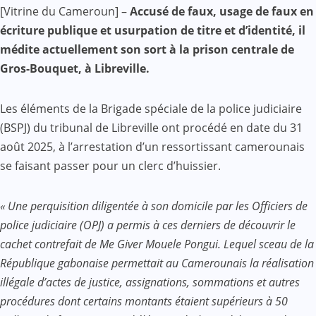
Facebook
WhatsApp
Twitter
Yahoo
LinkedIn
Telegram
Gmail
Share
[Vitrine du Cameroun] –
Accusé de faux, usage de faux en
Mail
écriture publique et usurpation de titre et d’identité, il
médite actuellement son sort à la prison centrale de
Gros-Bouquet, à Libreville.
Les éléments de la Brigade spéciale de la police judiciaire
(BSPJ) du tribunal de Libreville ont procédé en date du 31
août 2025, à l’arrestation d’un ressortissant camerounais
se faisant passer pour un clerc d’huissier.
« Une perquisition diligentée à son domicile par les Officiers de
police judiciaire (OPJ) a permis à ces derniers de découvrir le
cachet contrefait de Me Giver Mouele Pongui. Lequel sceau de la
République gabonaise permettait au Camerounais la réalisation
illégale d’actes de justice, assignations, sommations et autres
procédures dont certains montants étaient supérieurs à 50