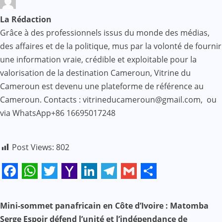
La Rédaction
Grâce à des professionnels issus du monde des médias,
des affaires et de la politique, mus par la volonté de fournir
une information vraie, crédible et exploitable pour la
valorisation de la destination Cameroun, Vitrine du
Cameroun est devenu une plateforme de référence au
Cameroun. Contacts : vitrineducameroun@gmail.com, ou
via WhatsApp+86 16695017248
Post Views:
802
Facebook
WhatsApp
Twitter
Yahoo
LinkedIn
Telegram
Gmail
Share
Mail
N
Mini-sommet panafricain en Côte d’Ivoire : Matomba
Serge Espoir défend l’unité et l’indépendance de