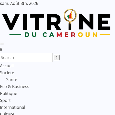
Skip
sam. Août 8th, 2026
to
content
Accueil
Société
Santé
Eco & Business
Politique
Sport
International
Culture