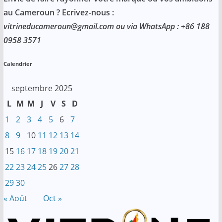
au Cameroun ? Ecrivez-nous :
vitrineducameroun@gmail.com ou via WhatsApp : +86 188
0958 3571
Calendrier
septembre 2025
L
M
M
J
V
S
D
1
2
3
4
5
6
7
8
9
10
11
12
13
14
15
16
17
18
19
20
21
22
23
24
25
26
27
28
29
30
« Août
Oct »