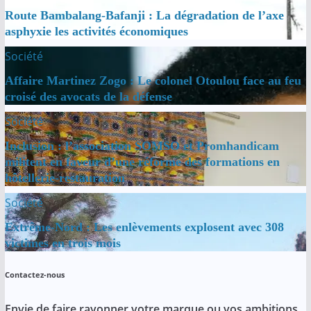
Route Bambalang-Bafanji : La dégradation de l’axe
asphyxie les activités économiques
Société
Affaire Martinez Zogo : Le colonel Otoulou face au feu
croisé des avocats de la défense
Société
Inclusion : l’association SOMSO et Promhandicam
militent en faveur d’une réforme des formations en
hôtellerie-restauration
Société
Extrême-Nord : Les enlèvements explosent avec 308
victimes en trois mois
Contactez-nous
Envie de faire rayonner votre marque ou vos ambitions