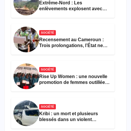
Extrême-Nord : Les
enlèvements explosent avec
308 victimes en trois mois
SOCIÉTÉ
Recensement au Cameroun :
Trois prolongations, l’État ne
parvient toujours pas à achever
le comptage de la population
SOCIÉTÉ
Rise Up Women : une nouvelle
promotion de femmes outillées
pour l’emploi et
l’entrepreneuriat
SOCIÉTÉ
Kribi : un mort et plusieurs
blessés dans un violent
accident près du port