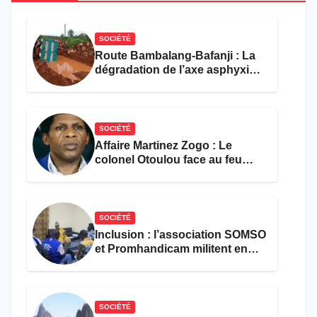
SOCIÉTÉ
Route Bambalang-Bafanji : La
dégradation de l’axe asphyxie
les activités économiques
SOCIÉTÉ
Affaire Martinez Zogo : Le
colonel Otoulou face au feu
croisé des avocats de la
défense
SOCIÉTÉ
Inclusion : l’association SOMSO
et Promhandicam militent en
faveur d’une réforme des
formations en hôtellerie-
restauration
SOCIÉTÉ