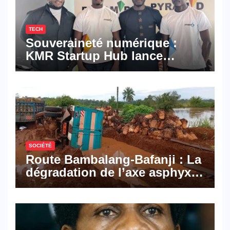
TECH
Souveraineté numérique :
KMR Startup Hub lance
Pyramid Browser et Pyramid
Mail, deux solutions
numériques made in
Cameroon
SOCIÉTÉ
Route Bambalang-Bafanji : La
dégradation de l’axe asphyxie
les activités économiques