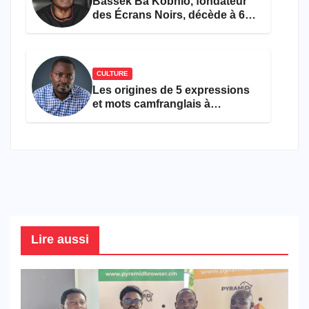
Bassek Ba Kobhio, fondateur
des Écrans Noirs, décède à 69
ans
CULTURE
Les origines de 5 expressions
et mots camfranglais à
connaître en 2026
Lire aussi