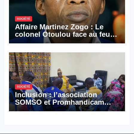
SOCIÉTÉ
Affaire Martinez Zogo : Le
colonel Otoulou face au feu
croisé des avocats de la
défense
SOCIÉTÉ
Inclusion : l’association
SOMSO et Promhandicam
militent en faveur d’une
réforme des formations en
hôtellerie-restauration