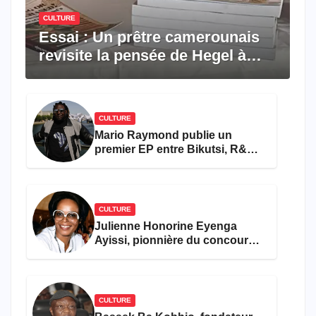
CULTURE
Essai : Un prêtre camerounais
revisite la pensée de Hegel à
travers le rêve américain
CULTURE
Mario Raymond publie un
premier EP entre Bikutsi, R&B
et pop française
CULTURE
Julienne Honorine Eyenga
Ayissi, pionnière du concours
Miss Cameroun, est décédée
CULTURE