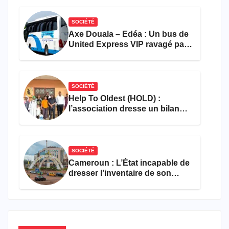
SOCIÉTÉ
Axe Douala – Edéa : Un bus de
United Express VIP ravagé par
les flammes à Missole
SOCIÉTÉ
Help To Oldest (HOLD) :
l’association dresse un bilan
encourageant au premier
semestre de 2026
SOCIÉTÉ
Cameroun : L’État incapable de
dresser l’inventaire de son
propre patrimoine