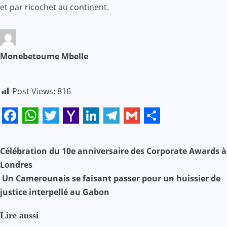
et par ricochet au continent.
Monebetoume Mbelle
Post Views:
816
Facebook
WhatsApp
Twitter
Yahoo
LinkedIn
Telegram
Gmail
Share
Mail
N
Célébration du 10e anniversaire des Corporate Awards à
Londres
a
Un Camerounais se faisant passer pour un huissier de
v
justice interpellé au Gabon
i
Lire aussi