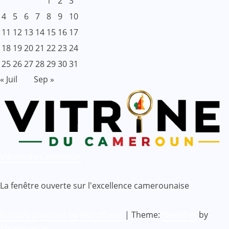
1
2
3
4
5
6
7
8
9
10
11
12
13
14
15
16
17
18
19
20
21
22
23
24
25
26
27
28
29
30
31
« Juil
Sep »
Vitrine du Cameroun
La fenêtre ouverte sur l'excellence camerounaise
Proudly powered by WordPress
|
Theme:
Newsbes
by
Themeansar
.