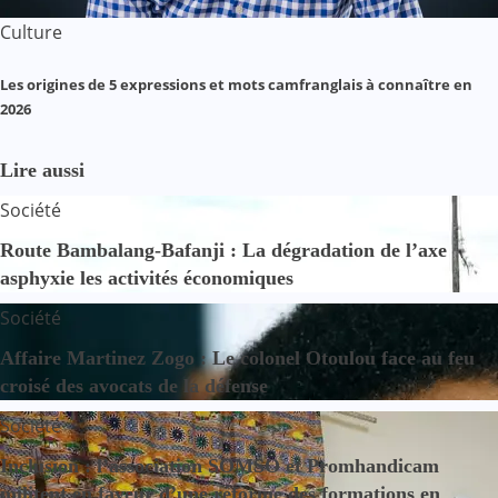
Culture
Les origines de 5 expressions et mots camfranglais à connaître en
2026
Lire aussi
Société
Route Bambalang-Bafanji : La dégradation de l’axe
asphyxie les activités économiques
Société
Affaire Martinez Zogo : Le colonel Otoulou face au feu
croisé des avocats de la défense
Société
Inclusion : l’association SOMSO et Promhandicam
militent en faveur d’une réforme des formations en