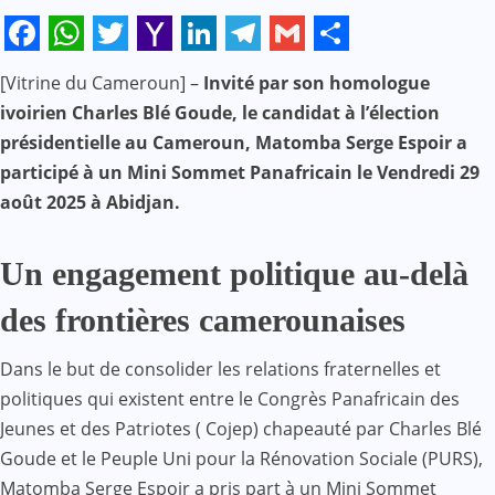
Facebook
WhatsApp
Twitter
Yahoo
LinkedIn
Telegram
Gmail
Share
[Vitrine du Cameroun] –
Invité par son homologue
Mail
ivoirien Charles Blé Goude, le candidat à l’élection
présidentielle au Cameroun, Matomba Serge Espoir a
participé à un Mini Sommet Panafricain le Vendredi 29
août 2025 à Abidjan.
Un engagement politique au-delà
des frontières camerounaises
Dans le but de consolider les relations fraternelles et
politiques qui existent entre le Congrès Panafricain des
Jeunes et des Patriotes ( Cojep) chapeauté par Charles Blé
Goude et le Peuple Uni pour la Rénovation Sociale (PURS),
Matomba Serge Espoir a pris part à un Mini Sommet