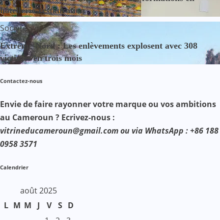
hôtellerie-restauration
Société
Extrême-Nord : Les enlèvements explosent avec 308
victimes en trois mois
Contactez-nous
Envie de faire rayonner votre marque ou vos ambitions
au Cameroun ? Ecrivez-nous :
vitrineducameroun@gmail.com ou via WhatsApp : +86 188
0958 3571
Calendrier
août 2025
L
M
M
J
V
S
D