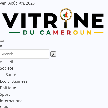
Skip
ven. Août 7th, 2026
to
content
Accueil
Société
Santé
Eco & Business
Politique
Sport
International
Culture