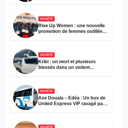
parvient toujours pas à achever
le comptage de la population
SOCIÉTÉ
Rise Up Women : une nouvelle
promotion de femmes outillées
pour l’emploi et
l’entrepreneuriat
SOCIÉTÉ
Kribi : un mort et plusieurs
blessés dans un violent
accident près du port
SOCIÉTÉ
Axe Douala – Edéa : Un bus de
United Express VIP ravagé par
les flammes à Missole
SOCIÉTÉ