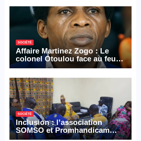
SOCIÉTÉ
Affaire Martinez Zogo : Le
colonel Otoulou face au feu
croisé des avocats de la
défense
SOCIÉTÉ
Inclusion : l’association
SOMSO et Promhandicam
militent en faveur d’une