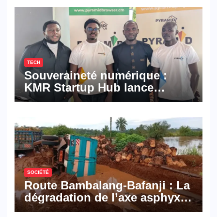
TECH
Souveraineté numérique :
KMR Startup Hub lance
Pyramid Browser et Pyramid
Mail, deux solutions
numériques made in
Cameroon
SOCIÉTÉ
Route Bambalang-Bafanji : La
dégradation de l’axe asphyxie
les activités économiques