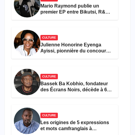
Mario Raymond publie un
premier EP entre Bikutsi, R&B
et pop française
CULTURE
Julienne Honorine Eyenga
Ayissi, pionnière du concours
Miss Cameroun, est décédée
CULTURE
Bassek Ba Kobhio, fondateur
des Écrans Noirs, décède à 69
ans
CULTURE
Les origines de 5 expressions
et mots camfranglais à
connaître en 2026