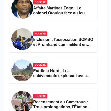
SOCIÉTÉ
Affaire Martinez Zogo : Le
colonel Otoulou face au feu
croisé des avocats de la
défense
SOCIÉTÉ
Inclusion : l’association SOMSO
et Promhandicam militent en
faveur d’une réforme des
formations en hôtellerie-
restauration
SOCIÉTÉ
Extrême-Nord : Les
enlèvements explosent avec
308 victimes en trois mois
SOCIÉTÉ
Recensement au Cameroun :
Trois prolongations, l’État ne