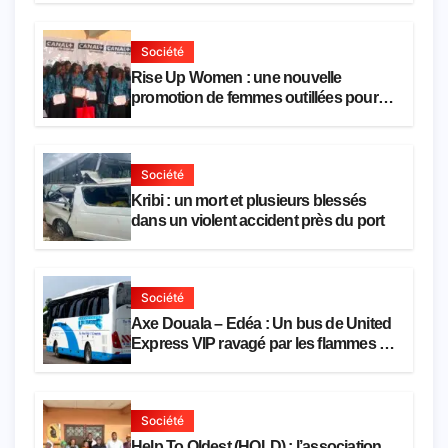
la population
Société
Rise Up Women : une nouvelle
promotion de femmes outillées pour
l’emploi et l’entrepreneuriat
Société
Kribi : un mort et plusieurs blessés
dans un violent accident près du port
Société
Axe Douala – Edéa : Un bus de United
Express VIP ravagé par les flammes à
Missole
Société
Help To Oldest (HOLD) : l’association