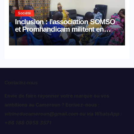
Société
Inclusion : l’association SOMSO
et Promhandicam militent en
faveur d’une réforme des
formations en hôtellerie-
restauration
Contactez-nous
Envie de faire rayonner votre marque ou vos
ambitions au Cameroun ? Ecrivez-nous :
vitrineducameroun@gmail.com ou via WhatsApp :
+86 188 0958 3571