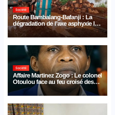
Société
Route Bambalang-Bafanji : La
dégradation de l’axe asphyxie les
activités économiques
Société
Affaire Martinez Zogo : Le colonel
Otoulou face au feu croisé des
avocats de la défense