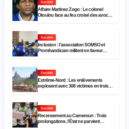
Société
Affaire Martinez Zogo : Le colonel
Otoulou face au feu croisé des avocats
de la défense
Société
Inclusion : l’association SOMSO et
Promhandicam militent en faveur
d’une réforme des formations en
hôtellerie-restauration
Société
Extrême-Nord : Les enlèvements
explosent avec 308 victimes en trois
mois
Société
Recensement au Cameroun : Trois
prolongations, l’État ne parvient
toujours pas à achever le comptage de