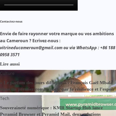
Contactez-nous
Envie de faire rayonner votre marque ou vos ambitions
au Cameroun ? Ecrivez-nous :
vitrineducameroun@gmail.com ou via WhatsApp : +86 188
0958 3571
Lire aussi
Culture
« Le parfum des jours difficiles » : François Gaël Mbala
signe un premier roman porté par la résilience et l’espoir
Tech
Souveraineté numérique : KMR Startup Hub lance
Pyramid Browser et Pyramid Mail, deux solutions