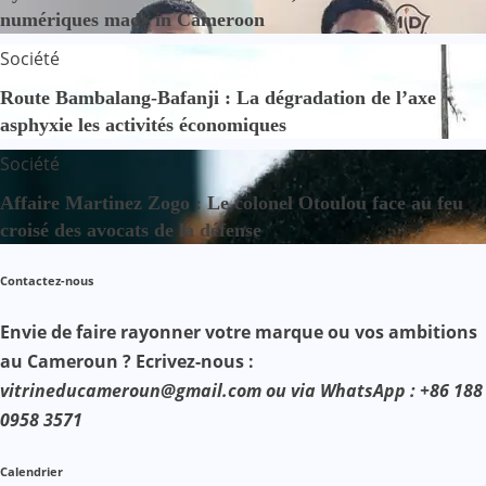
numériques made in Cameroon
Société
Route Bambalang-Bafanji : La dégradation de l’axe
asphyxie les activités économiques
Société
Affaire Martinez Zogo : Le colonel Otoulou face au feu
croisé des avocats de la défense
Contactez-nous
Envie de faire rayonner votre marque ou vos ambitions
au Cameroun ? Ecrivez-nous :
vitrineducameroun@gmail.com ou via WhatsApp : +86 188
0958 3571
Calendrier