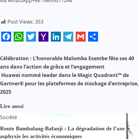
via WhatsApp+86 16695017248
Post Views:
353
Facebook
WhatsApp
Twitter
Yahoo
LinkedIn
Telegram
Gmail
Share
Mail
N
Célébration : L’honorable Malomba Esembe fête ses 40
ans dans l’action de grâce et l’engagement
a
Huawei nommé leader dans le Magic Quadrant™ de
v
Gartner® pour les plateformes de stockage d’entreprise,
2025
i
g
Lire aussi
Société
a
Route Bambalang-Bafanji : La dégradation de l’axe
t
asphyxie les activités économiques