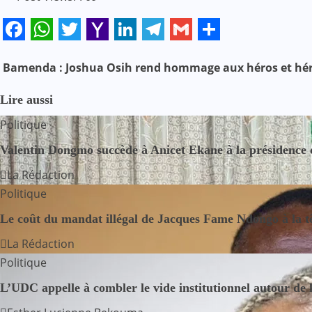
Facebook
WhatsApp
Twitter
Yahoo
LinkedIn
Telegram
Gmail
Share
Mail
Bamenda : Joshua Osih rend hommage aux héros et hér
N
a
Lire aussi
Politique
v
Valentin Dongmo succède à Anicet Ekane à la préside
i
La Rédaction
g
Politique
a
Le coût du mandat illégal de Jacques Fame Ndongo à la 
t
La Rédaction
Politique
i
L’UDC appelle à combler le vide institutionnel autour de 
o