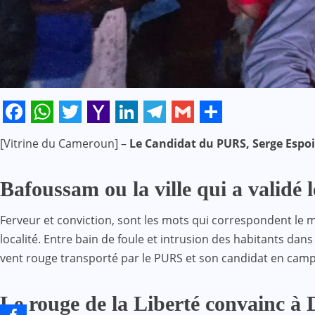
Facebook
WhatsApp
Twitter
Yahoo
LinkedIn
Telegram
Gmail
Share
[Vitrine du Cameroun] –
Le Candidat du PURS, Serge Espo
Mail
Bafoussam ou la ville qui a validé 
Ferveur et conviction, sont les mots qui correspondent le m
localité. Entre bain de foule et intrusion des habitants d
vent rouge transporté par le PURS et son candidat en camp
Le rouge de la Liberté convainc à