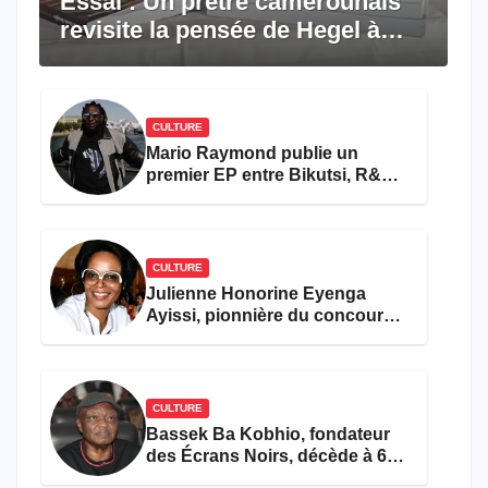
Essai : Un prêtre camerounais
revisite la pensée de Hegel à
travers le rêve américain
CULTURE
Mario Raymond publie un
premier EP entre Bikutsi, R&B
et pop française
CULTURE
Julienne Honorine Eyenga
Ayissi, pionnière du concours
Miss Cameroun, est décédée
CULTURE
Bassek Ba Kobhio, fondateur
des Écrans Noirs, décède à 69
ans