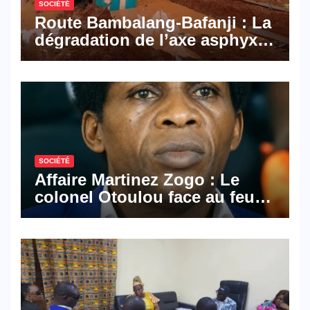
SOCIÉTÉ
Route Bambalang-Bafanji : La
dégradation de l’axe asphyxie
les activités économiques
SOCIÉTÉ
Affaire Martinez Zogo : Le
colonel Otoulou face au feu
croisé des avocats de la
défense