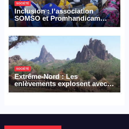
SOCIÉTÉ
Inclusion : l’association
SOMSO et Promhandicam
militent en faveur d’une
réforme des formations en
hôtellerie-restauration
SOCIÉTÉ
Extrême-Nord : Les
enlèvements explosent avec
308 victimes en trois mois