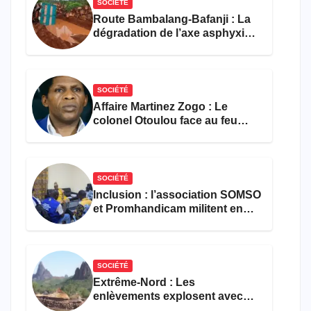
SOCIÉTÉ
Route Bambalang-Bafanji : La
dégradation de l’axe asphyxie
les activités économiques
SOCIÉTÉ
Affaire Martinez Zogo : Le
colonel Otoulou face au feu
croisé des avocats de la
défense
SOCIÉTÉ
Inclusion : l’association SOMSO
et Promhandicam militent en
faveur d’une réforme des
formations en hôtellerie-
restauration
SOCIÉTÉ
Extrême-Nord : Les
enlèvements explosent avec
308 victimes en trois mois