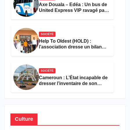
Axe Douala – Edéa : Un bus de
United Express VIP ravagé par
les flammes à Missole
SOCIÉTÉ
Help To Oldest (HOLD) :
l’association dresse un bilan
encourageant au premier
semestre de 2026
SOCIÉTÉ
Cameroun : L’État incapable de
dresser l’inventaire de son
propre patrimoine
Culture