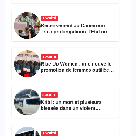
SOCIÉTÉ
Recensement au Cameroun :
Trois prolongations, l’État ne
parvient toujours pas à achever
le comptage de la population
SOCIÉTÉ
Rise Up Women : une nouvelle
promotion de femmes outillées
pour l’emploi et
l’entrepreneuriat
SOCIÉTÉ
Kribi : un mort et plusieurs
blessés dans un violent
accident près du port
SOCIÉTÉ