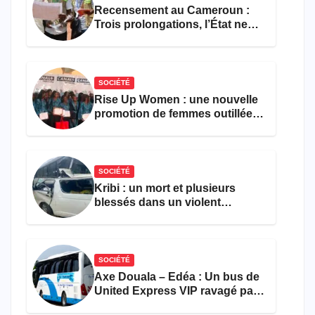
Recensement au Cameroun :
Trois prolongations, l’État ne
parvient toujours pas à achever
le comptage de la population
SOCIÉTÉ
Rise Up Women : une nouvelle
promotion de femmes outillées
pour l’emploi et
l’entrepreneuriat
SOCIÉTÉ
Kribi : un mort et plusieurs
blessés dans un violent
accident près du port
SOCIÉTÉ
Axe Douala – Edéa : Un bus de
United Express VIP ravagé par
les flammes à Missole