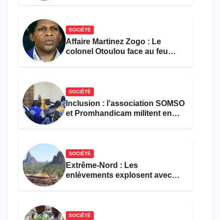
SOCIÉTÉ
Affaire Martinez Zogo : Le
colonel Otoulou face au feu
croisé des avocats de la
défense
SOCIÉTÉ
Inclusion : l’association SOMSO
et Promhandicam militent en
faveur d’une réforme des
formations en hôtellerie-
restauration
SOCIÉTÉ
Extrême-Nord : Les
enlèvements explosent avec
308 victimes en trois mois
SOCIÉTÉ