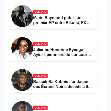
CULTURE
Mario Raymond publie un
premier EP entre Bikutsi, R&B
et pop française
CULTURE
Julienne Honorine Eyenga
Ayissi, pionnière du concours
Miss Cameroun, est décédée
CULTURE
Bassek Ba Kobhio, fondateur
des Écrans Noirs, décède à 69
ans
CULTURE