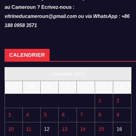
au Cameroun ? Ecrivez-nous :
vitrineducameroun@gmail.com ou via WhatsApp : +86
188 0958 3571
CALENDRIER
novembre 2025
L
M
M
J
V
S
D
1
2
3
4
5
6
7
8
9
10
11
12
13
14
15
16