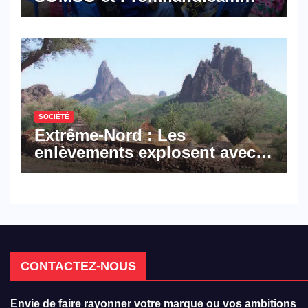
militent en faveur d’une
réforme des formations en
hôtellerie-restauration
SOCIÉTÉ
Extrême-Nord : Les
enlèvements explosent avec
308 victimes en trois mois
CONTACTEZ-NOUS
Envie de faire rayonner votre marque ou vos ambitions