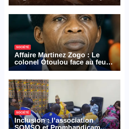
les activités économiques
SOCIÉTÉ
Affaire Martinez Zogo : Le
colonel Otoulou face au feu
croisé des avocats de la
défense
SOCIÉTÉ
Inclusion : l’association
SOMSO et Promhandicam