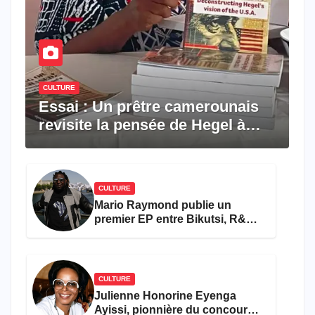
CULTURE
Essai : Un prêtre camerounais
revisite la pensée de Hegel à
travers le rêve américain
CULTURE
Mario Raymond publie un
premier EP entre Bikutsi, R&B
et pop française
CULTURE
Julienne Honorine Eyenga
Ayissi, pionnière du concours