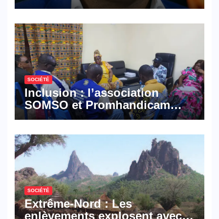
croisé des avocats de la
défense
SOCIÉTÉ
Inclusion : l’association
SOMSO et Promhandicam
militent en faveur d’une
réforme des formations en
hôtellerie-restauration
SOCIÉTÉ
Extrême-Nord : Les
enlèvements explosent avec