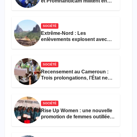
et Promhandicam militent en
faveur d’une réforme des
formations en hôtellerie-
restauration
SOCIÉTÉ
Extrême-Nord : Les
enlèvements explosent avec
308 victimes en trois mois
SOCIÉTÉ
Recensement au Cameroun :
Trois prolongations, l’État ne
parvient toujours pas à achever
le comptage de la population
SOCIÉTÉ
Rise Up Women : une nouvelle
promotion de femmes outillées
pour l’emploi et
l’entrepreneuriat