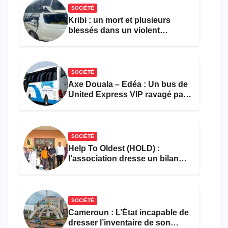
SOCIÉTÉ
Kribi : un mort et plusieurs
blessés dans un violent
accident près du port
SOCIÉTÉ
Axe Douala – Edéa : Un bus de
United Express VIP ravagé par
les flammes à Missole
SOCIÉTÉ
Help To Oldest (HOLD) :
l’association dresse un bilan
encourageant au premier
semestre de 2026
SOCIÉTÉ
Cameroun : L’État incapable de
dresser l’inventaire de son