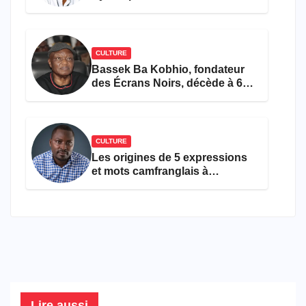
Miss Cameroun, est décédée
CULTURE
Bassek Ba Kobhio, fondateur
des Écrans Noirs, décède à 69
ans
CULTURE
Les origines de 5 expressions
et mots camfranglais à
connaître en 2026
Lire aussi