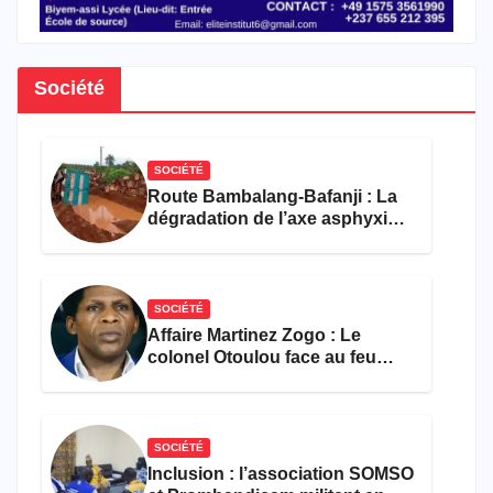
Société
SOCIÉTÉ
Route Bambalang-Bafanji : La
dégradation de l’axe asphyxie
les activités économiques
SOCIÉTÉ
Affaire Martinez Zogo : Le
colonel Otoulou face au feu
croisé des avocats de la
défense
SOCIÉTÉ
Inclusion : l’association SOMSO