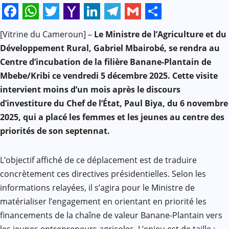
Facebook
WhatsApp
Twitter
Yahoo
LinkedIn
Telegram
Gmail
Share
[Vitrine du Cameroun] –
Le Ministre de l’Agriculture et du
Mail
Développement Rural, Gabriel Mbairobé, se rendra au
Centre d’incubation de la filière Banane-Plantain de
Mbebe/Kribi ce vendredi 5 décembre 2025. Cette visite
intervient moins d’un mois après le discours
d’investiture du Chef de l’État, Paul Biya, du 6 novembre
2025, qui a placé les femmes et les jeunes au centre des
priorités de son septennat.
L’objectif affiché de ce déplacement est de traduire
concrètement ces directives présidentielles. Selon les
informations relayées, il s’agira pour le Ministre de
matérialiser l’engagement en orientant en priorité les
financements de la chaîne de valeur Banane-Plantain vers