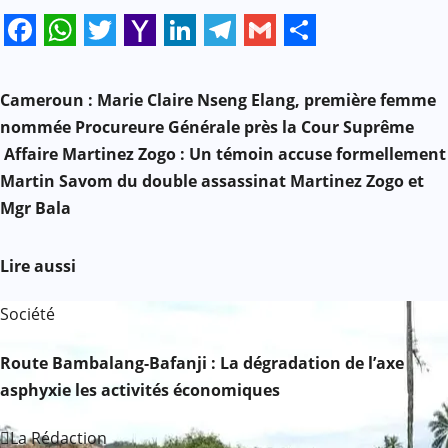
Facebook
WhatsApp
Twitter
Yahoo
LinkedIn
Telegram
Gmail
Share
N
Mail
Cameroun : Marie Claire Nseng Elang, première femme
a
nommée Procureure Générale près la Cour Suprême
Affaire Martinez Zogo : Un témoin accuse formellement
v
Martin Savom du double assassinat Martinez Zogo et
i
Mgr Bala
g
Lire aussi
a
Société
t
Route Bambalang-Bafanji : La dégradation de l’axe
i
asphyxie les activités économiques
o
La Rédaction