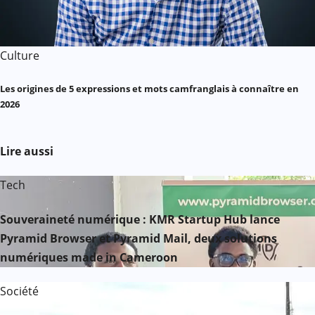
Culture
Les origines de 5 expressions et mots camfranglais à connaître en
2026
Lire aussi
Tech
Souveraineté numérique : KMR Startup Hub lance
Pyramid Browser et Pyramid Mail, deux solutions
numériques made in Cameroon
Société