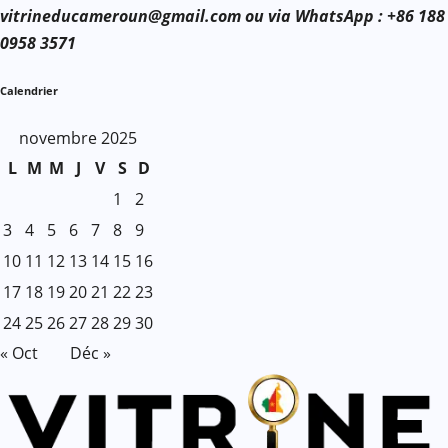
vitrineducameroun@gmail.com ou via WhatsApp : +86 188
0958 3571
Calendrier
novembre 2025
L
M
M
J
V
S
D
1
2
3
4
5
6
7
8
9
10
11
12
13
14
15
16
17
18
19
20
21
22
23
24
25
26
27
28
29
30
« Oct
Déc »