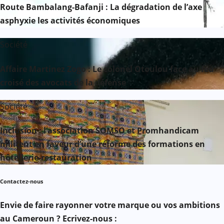
Route Bambalang-Bafanji : La dégradation de l’axe
asphyxie les activités économiques
Société
Affaire Martinez Zogo : Le colonel Otoulou face au feu
croisé des avocats de la défense
Société
Inclusion : l’association SOMSO et Promhandicam
militent en faveur d’une réforme des formations en
hôtellerie-restauration
Contactez-nous
Envie de faire rayonner votre marque ou vos ambitions
au Cameroun ? Ecrivez-nous :